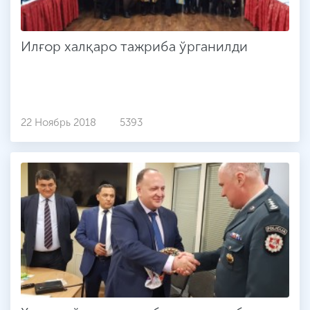
Илғор халқаро тажриба ўрганилди
22 Ноябрь 2018
5393