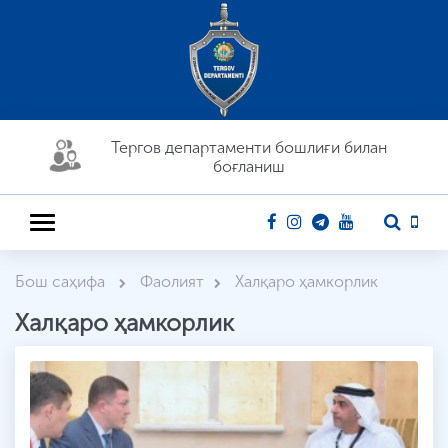
Тергов департaменти бошлиғи билан
боғланиш
Бош саҳифа
Фаолият
Халқаро ҳамкорлик
Халқаро ҳамкорлик