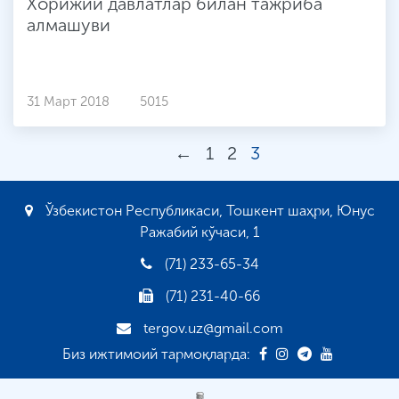
Хорижий давлатлар билан тажриба
алмашуви
31 Март 2018
5015
←
1
2
3
Ўзбекистон Республикаси, Тошкент шаҳри, Юнус
Ражабий кўчаси, 1
(71) 233-65-34
(71) 231-40-66
tergov.uz@gmail.com
Биз ижтимоий тармоқларда: