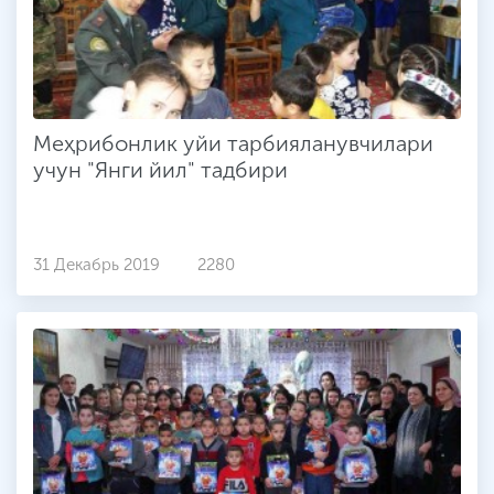
Меҳрибонлик уйи тарбияланувчилари
учун "Янги йил" тадбири
31 Декабрь 2019
2280