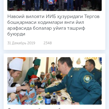
Навоий вилояти ИИБ ҳузуридаги Тергов
бошқармаси ходимлари янги йил
арафасида болалар уйига ташриф
буюрди
31 Декабрь 2019
2348