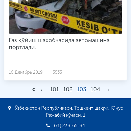
Газ қўйиш шахобчасида автомашина
портлади.
16 Декабрь 2019
3533
«
←
101
102
103
104
→
Ўзбекистон Республикаси, Тошкент шаҳри, Юнус
Ражабий кўчаси, 1
(71) 233-65-34