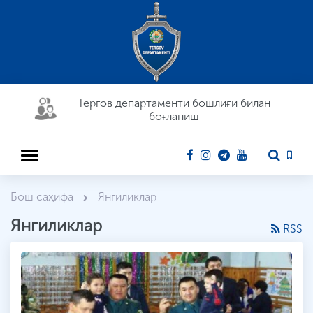
Тергов департaменти бошлиғи билан
боғланиш
Бош саҳифа
Янгиликлар
Янгиликлар
RSS