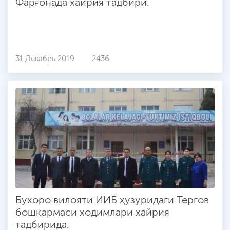
Фарғонада хайрия тадбири.
31 Декабрь 2019
2436
Бухоро вилояти ИИБ ҳузуридаги Тергов
бошқармаси ходимлари хайрия
тадбирида.