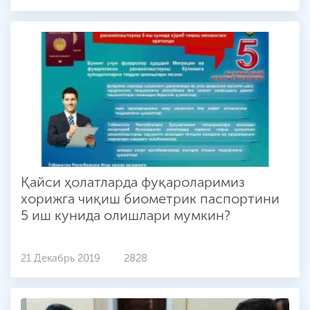
Қайси ҳолатларда фуқароларимиз
хорижга чиқиш биометрик паспортини
5 иш кунида олишлари мумкин?
21 Декабрь 2019
2828