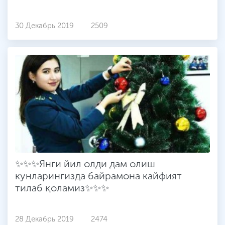
30 Декабрь 2019
2509
✨✨✨Янги йил олди дам олиш
кунларингизда байрамона кайфият
тилаб қоламиз✨✨✨
28 Декабрь 2019
2474