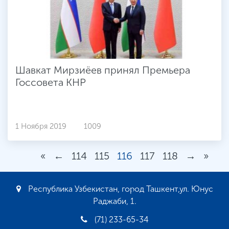
Шавкат Мирзиёев принял Премьера
Госсовета КНР
1 Ноября 2019
1009
«
←
114
115
116
117
118
→
»
Республика Узбекистан, город Ташкент,ул. Юнус
Раджаби, 1.
(71) 233-65-34