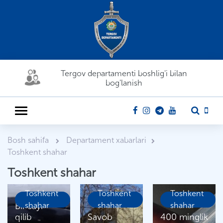
Tergov departamenti boshlig'i bilan
bog'lanish
Bosh sahifa
Departament xabarlari
Toshkent shahar
Toshkent shahar
Toshkent
Toshkent
Toshkent
Bir sayr
shahar
shahar
shahar
qilib
Savob
400 minglik