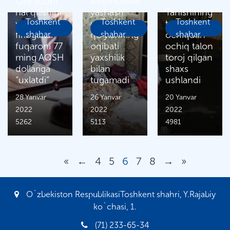
Oliy sudni
vaqtinchalik
hal qilishini
yashash
Tanishining
Toshkent
Toshkent
Toshkent
vaʼda qilgan
uchun
telefonini
firibgarlar
shahar
qo‘yishning
shahar
ochiqdan
shahar
fuqaroni 77
oqibati
ochiq talon
ming AQSH
yaxshilik
toroj qilgan
dollariga
bilan
shaxs
“uxlatdi”
tugamadi
ushlandi
28 Yanvar
26 Yanvar
20 Yanvar
2022
2022
2022
5262
5113
4981
«
←
4
5
6
7
8
→
»
O`zbekiston RespublikasiToshkent shahri, Y.Rajabiy
ko`chasi, 1.
(71) 233-65-34