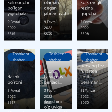
kelmoqchi
olaman
ko‘k rangli
bo‘lgan
degan
rezina
yigitchalar
jabrlanuvchi
qopcha
9 Fevral
9 Fevral
7 Fevral
2022
2022
2022
5815
5535
5508
Toshkent
Toshkent
Toshkent
shahar
shahar
“Menga
shahar
bersang tez
Eʼlon:
fursatda
Rashk
Ijaraga uy
sotib
bo‘roni
beriladi...
beraman”...
5 Fevral
3 Fevral
31 Yanvar
2022
2022
2022
Tanishini
5367
5581
5030
o‘z uyiga