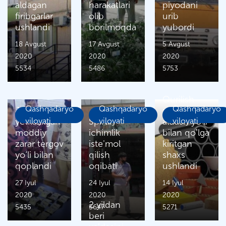
aldagan
harakatlari
piyodani
firibgarlar
olib
urib
ushlandi
borilmoqda
yubordi
18 Avgust
17 Avgust
5 Avgust
2020
2020
2020
5534
5486
5753
Qurilish
Qashqadaryo
Qashqadaryo
Qashqadaryo
Jabrlanuvchiga
mollarini
yetkazilgan
viloyati
Spirtli
viloyati
aldash yoʼli
viloyati
moddiy
ichimlik
bilan qoʼlga
zarar tergov
iste'mol
kiritgan
yo‘li bilan
qilish
shaxs
qoplandi
oqibati
ushlandi
27 Iyul
24 Iyul
14 Iyul
2020
2020
2020
2 yildan
5435
5647
5271
beri