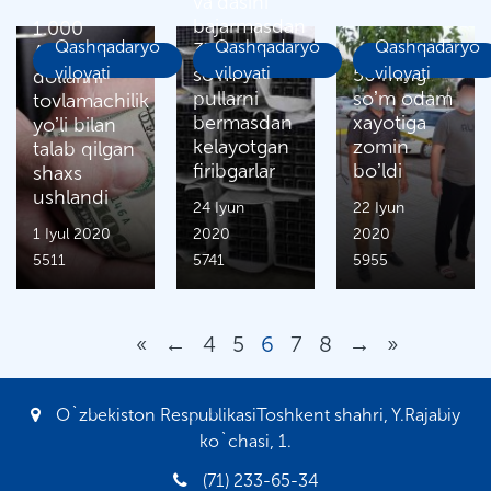
vaʼdasini
bajarmasdan
1.000
Qashqadaryo
Qashqadaryo
Qashqadaryo
373 mln.
АQSh
viloyati
soʼm
viloyati
50 ming
viloyati
dollarini
pullarni
soʼm odam
tovlamachilik
bermasdan
xayotiga
yoʼli bilan
kelayotgan
zomin
talab qilgan
firibgarlar
boʼldi
shaxs
ushlandi
24 Iyun
22 Iyun
1 Iyul 2020
2020
2020
5511
5741
5955
«
←
4
5
6
7
8
→
»
O`zbekiston RespublikasiToshkent shahri, Y.Rajabiy
ko`chasi, 1.
(71) 233-65-34