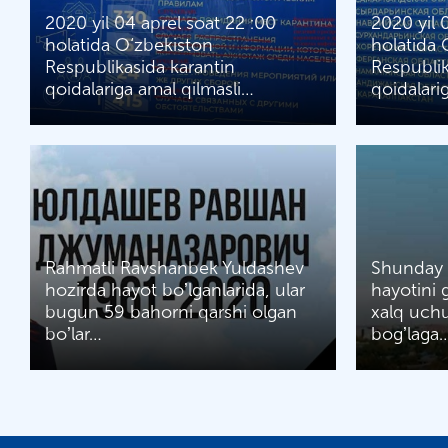
2020 yil 04 aprel soat 22 :00
2020 yil 
holatida O‘zbekiston
holatida 
Respublikasida karantin
Respublik
qoidalariga amal qilmasli…
qoidalari
Rahmatli Ravshanbek Yuldashev
Shunday o
hozirda hayot boʼlganlarida, ular
hayotini 
bugun 59 bahorni qarshi olgan
xalq uch
boʼlar…
bogʼlaga