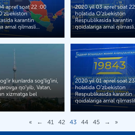
04 aprel soat 22 :00
2020 yil 03 aprel soat 22
O‘zbekiston
holatida Oʼzbekiston
asida karantin
Respublikasida karantin
ga amal qilmasli…
qoidalariga amal qilmasl
gʼir kunlarda sogʼligʼini,
2020 yil 01 aprel soat 2
garovga qoʼyib, Vatan,
holatida Oʼzbekiston
un xizmatga bel
Respublikasida karantin
…
qoidalariga amal qilmasl
«
←
41
42
43
44
45
→
»