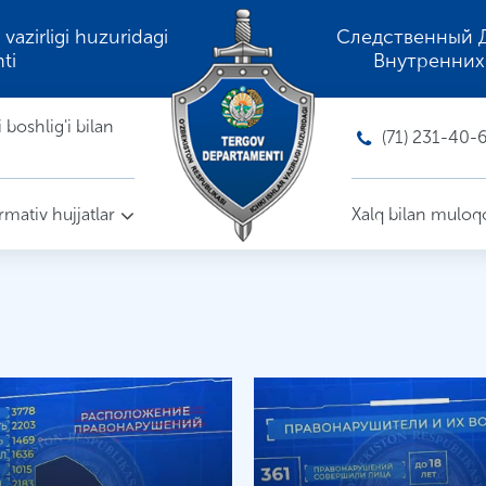
 vazirligi huzuridagi
Следственный 
ti
Внутренних
boshlig'i bilan
(71) 231-40-
mativ hujjatlar
Xalq bilan muloq