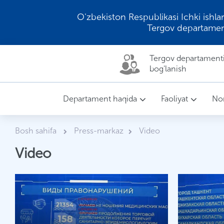
O'zbekiston Respublikasi Ichki ishlar
Tergov departamen
Tergov departamenti 
bog'lanish
Departament haqida
Faoliyat
Nor
Bosh sahifa
Press-markaz
Video
Video