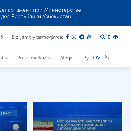
Департамент при Министерстве
 дел Республики Узбекистан
66
Biz ijtimoiy tarmoqlarda:
ot
Press-markaz
Aloqa
Ру
O'z
Ўз