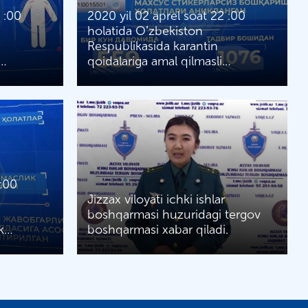
 :00
2020 yil 02 aprel soat 22 :00
holatida Oʼzbekiston
Respublikasida karantin
i…
qoidalariga amal qilmasli…
3:00
Jizzax viloyati ichki ishlar
boshqarmasi huzuridagi tergov
ik…
boshqarmasi xabar qiladi.