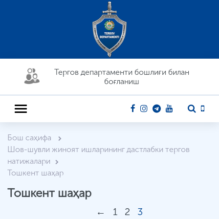
Тергов департaменти бошлиғи билан
боғланиш
Бош саҳифа
Шов-шувли жиноят ишларининг дастлабки тергов
натижалари
Тошкент шаҳар
Тошкент шаҳар
←
1
2
3