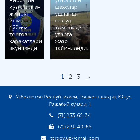
нисбатан
ўғирлаган
қўзғатилган
шахслар
жиноят
ушланди
иши
ва суд
бўйича
томонидан
тергов
уларга
ҳаракатлари
жазо
якунланди
тайинланди.
1
2
3
→
Ўзбекистон Республикаси, Тошкент шаҳри, Юнус
Ражабий кўчаси, 1
(71) 233-65-34
(71) 231-40-66
tergov.uz@gmail.com