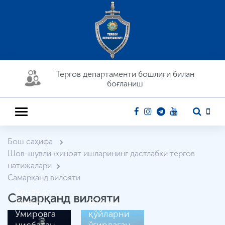
Тергов департaменти бошлиғи билан
боғланиш
Бош саҳифа
Шов-шувли жиноят ишларининг дастлабки тергов
натижалари
Самарқанд вилояти
Хонанда
Самарқанд вилояти
Жасур
67 бош
Умировга
қўйларни