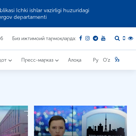
kasi Ichki ishlar vazirligi huzuridagi
ergov departamenti
66
Биз ижтимоий тармоқларда:
қот
Пресс-марказ
Алоқа
Ру
O'z
Ўз