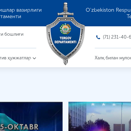
ишлар вазирлиги
O'zbekiston Respubli
ртаменти
T
ти бошлиғи
(71) 231-40-
ив ҳужжатлар
Халқ билан муло