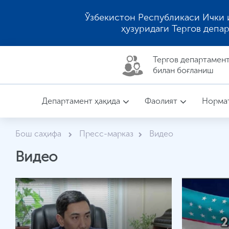
Ўзбекистон Республикаси Ички 
ҳузуридаги Тергов депа
Тергов департaмен
билан боғланиш
Департамент ҳақида
Фаолият
Нормат
Бош саҳифа
Пресс-марказ
Видео
Видео