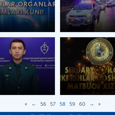
«
←
56
57
58
59
60
→
»