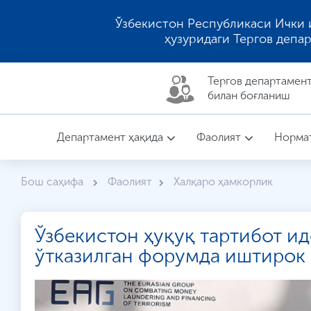
Ўзбекистон Республикаси Ички 
ҳузуридаги Тергов депа
Тергов департaмен
билан боғланиш
Департамент ҳақида
Фаолият
Нормат
Бош саҳифа
Фаолият
Халқаро ҳамкорлик
Ўзбекистон ҳуқуқ тартибот и
ўтказилган форумда иштирок 