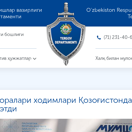
ишлар вазирлиги
O'zbekiston Respubli
ртаменти
T
ти бошлиғи
(71) 231-40-
ив ҳужжатлар
Халқ билан муло
доралари ходимлари Қозоғистонда
этди