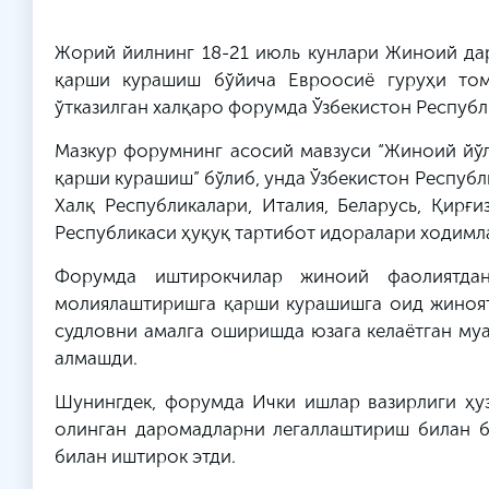
Жорий йилнинг 18-21 июль кунлари Жиноий да
қарши курашиш бўйича
Евроосиё
гуруҳи том
ўтказилган халқаро форумда Ўзбекистон Респуб
Мазкур форумнинг асосий мавзуси “Жиноий йў
қарши курашиш” бўлиб, унда Ўзбекистон Республ
Халқ Республикалари, Италия, Беларусь, Қирғ
Республикаси ҳуқуқ тартибот идоралари ходимл
Форумда иштирокчилар жиноий фаолиятдан
молиялаштиришга қарши курашишга оид жиноят
судловни амалга оширишда юзага келаётган му
алмашди.
Шунингдек, форумда Ички ишлар вазирлиги ҳу
олинган даромадларни легаллаштириш билан б
билан иштирок этди.