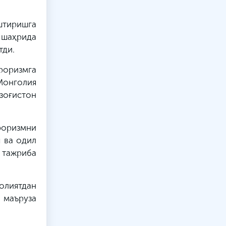
штиришга
 шаҳрида
тди.
роризмга
 Монголия
зоғистон
оризмни
 ва одил
 тажриба
олиятдан
 маъруза