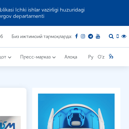
kasi Ichki ishlar vazirligi huzuridagi
ergov departamenti
66
Биз ижтимоий тармоқларда:
қот
Пресс-марказ
Алоқа
Ру
O'z
Ўз