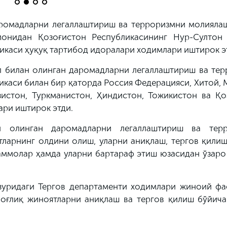
ромадларни легаллаштириш ва терроризмни молияла
онидан Қозоғистон Республикасининг Нур-Султон
ликаси ҳуқуқ
тартибод
идоралари ходимлари иштирок э
л билан олинган даромадларни легаллаштириш ва тер
икаси билан бир қаторда Россия Федерацияси, Хитой,
изистон, Туркманистон, Ҳиндистон, Тожикистон ва Қо
ари иштирок этди.
 олинган даромадларни легаллаштириш ва терр
ларнинг олдини олиш, уларни аниқлаш, тергов қилиш
аммолар ҳамда уларни бартараф этиш юзасидан ўзаро
зуридаги Тергов департаменти ходимлари жиноий фа
оғлиқ жиноятларни аниқлаш ва тергов қилиш бўйича