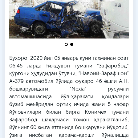
Бухоро. 2020 йил 05 январь куни тахминан соат
06:45 ларда Ғиждувон тумани “Зафаробод”
қўрғони ҳудудидан ўтувчи, “Навоий-Зарафшон”
А-379 автомобил йўлида фуқаро 46 ёшли А.Н.
бошқарувидаги “Nexia” русумли
автомашинасида йўл-ҳаракати қоидалари
бузиб меъёридан ортиқ ичида жами 5 нафар
йўловчилари билан бирга Конимех тумани
Зафаробод шаҳарчаси томон ҳаракатланиб,
йўлнинг 60 км.га етганида бошқарувни йўқотиб,
ўзига нисбатан қарама-қарши йўналишда