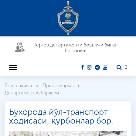
Тергов департaменти бошлиғи билан
боғланиш
Бош саҳифа
Пресс-марказ
Департамент хабарлари
Бухорода йўл-транспорт
ҳодисаси, қурбонлар бор.