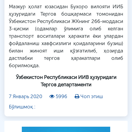
Мазкур ҳолат юзасидан Бухоро вилояти ИИБ
ҳузуридаги Тергов бошқармаси томонидан
Ўзбекистон Республикаси ЖКнинг 266-моддаси
3-қисми (одамлар ўлимига олиб келган
транспорт воситалари ҳаракати ёки улардан
фойдаланиш хавфсизлиги қоидаларини бузиш)
билан жиноят иши қўзғатилиб, ҳозирда
дастлабки тергов ҳаракатлари олиб
борилмоқда.
Ўзбекистон Республикаси ИИВ ҳузуридаги
Тергов департаменти
7 Январь 2020
5996
Чоп этиш
Бўлишмоқ :