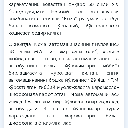
ҳаракатланиб келаётган фуқаро 50 ёшли У.Х.
бошқарувидаги Навоий кон метоллургия
комбинатига тегишли “Isuzu” русумли автобус
билан юзма-юз тўқнашиб, йўл-транспорт
ҳодисаси содир қилган.
Оқибатда “Nexia” автомашинасининг йўловчиси
58 ёшли М.А. тан жароҳати олиб, ҳодиса
жойида вафот этган, енгил автомашинанинг ва
автобуснинг қолган йўловчилари тиббиёт
бирлашмасига мурожаат қилган, енгил
автомашинанинг бошқа йўловчиси 29 ёшли Т.М.
кўрсатилган тиббий муолажаларга қарамасдан
шифохонада вафот этган. “Nexia” автомашинаси
ичида бўлган яна бир йўловчи оғир аҳволда,
автобусдаги 4 нафар йўловчилар турли
даражадаги тан жароҳатлари билан
шифохонага ётқизилганлар.