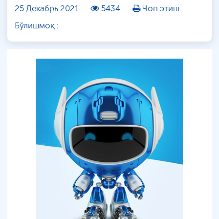
25 Декабрь 2021
5434
Чоп этиш
Бўлишмоқ :