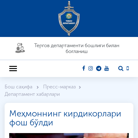
Тергов департaменти бошлиғи билан
боғланиш
Бош саҳифа
Пресс-марказ
Департамент хабарлари
Меҳмоннинг кирдикорлари
фош бўлди