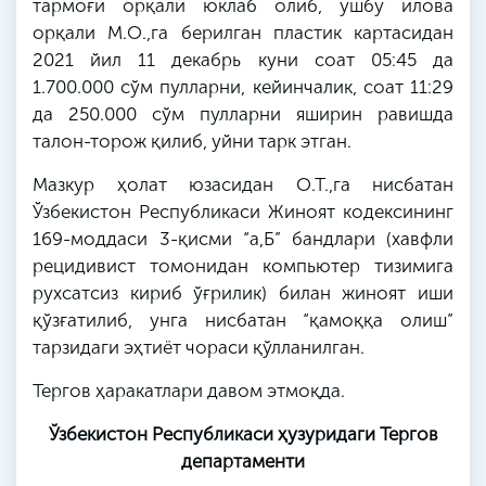
тармоғи орқали юклаб олиб, ушбу илова
орқали
М
.
О
.,
га
берилган пластик картасидан
2021 йил 11 декабрь куни соат 05:45
да
1.700.000 сўм пулларни, кейинчалик, соат 11:29
да
250.000 сўм пулларни яширин равишда
талон-торож қилиб, уйни тарк этган.
Мазкур ҳолат юзасидан
О
.
Т
.,
га
нисбатан
Ўзбекистон Республикаси Жиноят кодексининг
169-моддаси 3-қисми “а,
Б
” бандлари (хавфли
рецидивист томонидан компьютер тизимига
рухсатсиз кириб ўғрилик) билан жиноят иши
қўзғатилиб, унга нисбатан “қамоққа олиш”
тарзидаги эҳтиёт чораси қўлланилган.
Тергов ҳаракатлари давом этмоқда.
Ўзбекистон Республикаси ҳузуридаги Тергов
департаменти