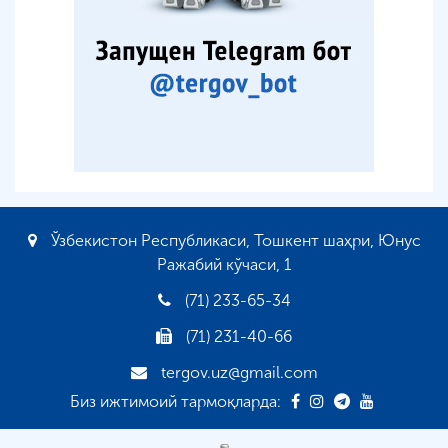
Ўзбекистон Республикаси, Тошкент шаҳри, Юнус
Ражабий кўчаси, 1
(71) 233-65-34
(71) 231-40-66
tergov.uz@gmail.com
Биз ижтимоий тармоқларда: