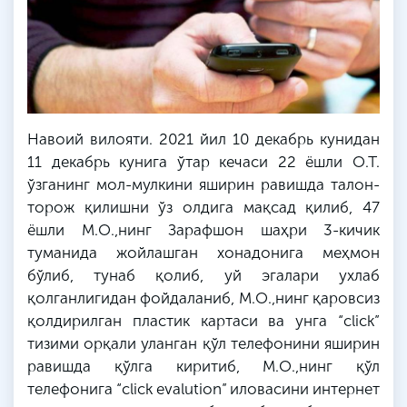
Навоий вилояти. 2021 йил 10 декабрь кунидан
11 декабрь кунига ўтар кечаси 22 ёшли
О
.
Т
.
ўзганинг мол-мулкини яширин равишда талон-
торож қилишни ўз олдига мақсад қилиб, 47
ёшли
М
.
О
.,
нинг
Зарафшон шаҳри 3-кичик
туманида жойлашган хонадонига меҳмон
бўлиб, тунаб қолиб, уй эгалари ухлаб
қолганлигидан фойдаланиб,
М
.
О
.,
нинг
қаровсиз
қолдирилган пластик картаси ва унга “click”
тизими орқали уланган қўл телефонини яширин
равишда қўлга киритиб,
М
.
О
.,
нинг
қўл
телефонига “click evalution” иловасини интернет