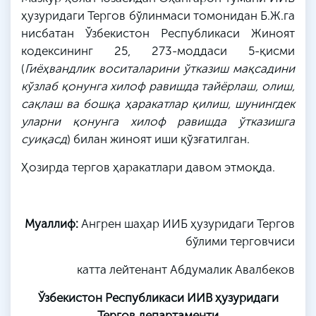
ҳузуридаги Тергов бўлинмаси томонидан
Б
.
Ж
.
га
нисбатан Ўзбекистон Республикаси Жиноят
кодексининг 25, 273-моддаси 5-қисми
(
Гиёҳвандлик воситаларини ўтказиш мақсадини
кўзлаб қонунга хилоф равишда тайёрлаш, олиш,
сақлаш ва бошқа ҳаракатлар қилиш, шунингдек
уларни қонунга хилоф равишда ўтказишга
суиқасд
) билан жиноят иши қўзғатилган.
Ҳозирда тергов ҳаракатлари давом этмоқда.
Муаллиф:
Ангрен
шаҳар ИИБ ҳузуридаги Тергов
бўлими терговчиси
катта лейтенант
Абдумалик
Авалбеков
Ўзбекистон Республикаси ИИВ ҳузуридаги
Тергов департаменти