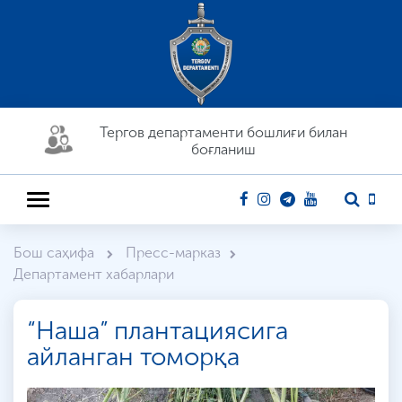
Тергов департaменти бошлиғи билан
боғланиш
Бош саҳифа
Пресс-марказ
Департамент хабарлари
“Наша” плантациясига
айланган томорқа