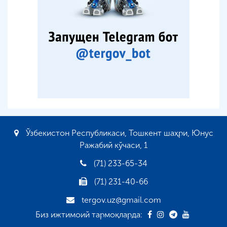
Ўзбекистон Республикаси, Тошкент шаҳри, Юнус
Ражабий кўчаси, 1
(71) 233-65-34
(71) 231-40-66
tergov.uz@gmail.com
Биз ижтимоий тармоқларда: