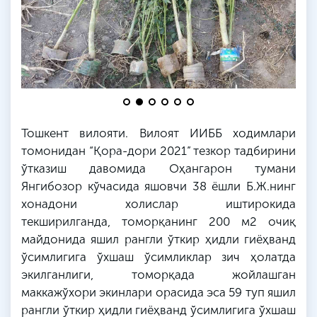
Тошкент вилояти. Вилоят ИИББ ходимлари
томонидан “Қора-дори 2021” тезкор тадбирини
ўтказиш давомида
Оҳангарон
тумани
Янгибозор
кўчасида яшовчи 38 ёшли
Б
.
Ж
.
нинг
хонадони холислар иштирокида
текширилганда, томорқанинг 200 м2 очиқ
майдонида яшил рангли ўткир ҳидли гиёҳванд
ўсимлигига ўхшаш ўсимликлар зич ҳолатда
экилганлиги, томорқада жойлашган
маккажўхори экинлари орасида эса 59 туп яшил
рангли ўткир ҳидли гиёҳванд ўсимлигига ўхшаш