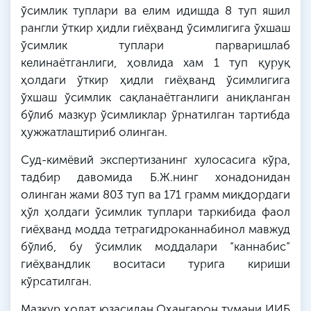
ўсимлик туплари ва елим идишда 8 туп яшил
рангли ўткир ҳидли гиёҳванд ўсимлигига ўхшаш
ўсимлик туплари парваришлаб
келинаётганлиги
, ҳовлида хам 1 туп қуруқ
ҳолдаги ўткир ҳидли гиёҳванд ўсимлигига
ўхшаш ўсимлик
сақланаётганлиги
аниқланган
бўлиб мазкур ўсимликлар ўрнатилган тартибда
ҳужжатлаштириб олинган.
Суд-кимёвий экспертизанинг хулосасига кўра,
тадбир давомида
Б
.
Ж
.
нинг
хонадонидан
олинган жами 803 туп ва 171 грамм миқдордаги
ҳўл ҳолдаги ўсимлик туплари таркибида фаол
гиёҳванд модда
тетрагидроканнабинол
мавжуд
бўлиб, бу ўсимлик моддалари “
каннабис
”
гиёҳвандлик воситаси турига кириши
кўрсатилган.
Мазкур ҳолат юзасидан
Оҳангарон
тумани ИИБ