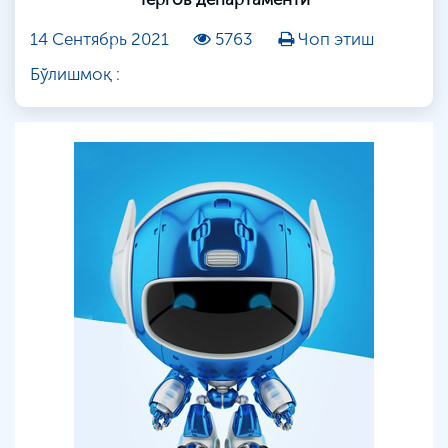
14 Сентябрь 2021
5763
Чоп этиш
Бўлишмоқ :