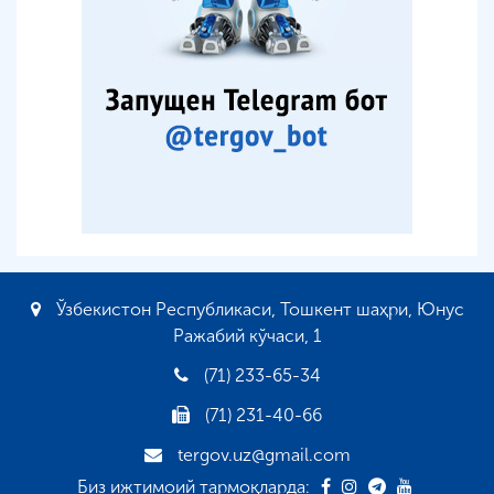
Ўзбекистон Республикаси, Тошкент шаҳри, Юнус
Ражабий кўчаси, 1
(71) 233-65-34
(71) 231-40-66
tergov.uz@gmail.com
Биз ижтимоий тармоқларда: