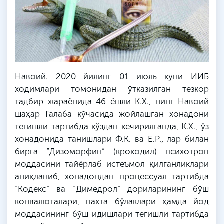
Навоий. 2020 йилинг 01 июль куни ИИБ
ходимлари томонидан ўтказилган тезкор
тадбир жараёнида 46 ёшли К.Х., нинг Навоий
шаҳар Ғалаба кўчасида жойлашган хонадони
тегишли тартибда кўздан кечирилганда, К.Х., ўз
хонадонида танишлари Ф.К. ва Е.Р., лар билан
бирга “Дизоморфин” (крокодил) психотроп
моддасини тайёрлаб истеъмол қилганликлари
аниқланиб, хонадондан процессуал тартибда
“Кодекс” ва “Димедрол” дориларининг бўш
конвалюталари, пахта бўлаклари ҳамда йод
моддасининг бўш идишлари тегишли тартибда