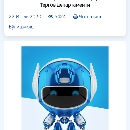
Тергов департаменти
22 Июль 2020
5424
Чоп этиш
Бўлишмоқ :