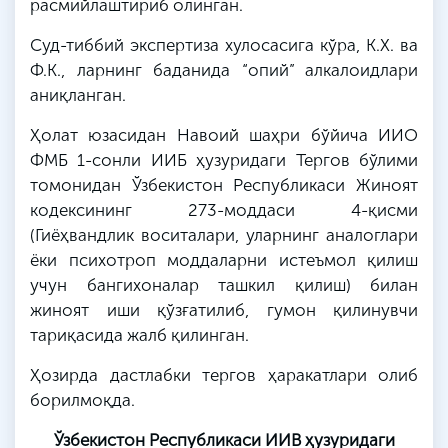
расмийлаштириб олинган.
Суд-тиббий экспертиза хулосасига кўра, К.Х. ва
Ф.К., ларнинг баданида “опий” алкалоидлари
аниқланган.
Ҳолат юзасидан Навоий шаҳри бўйича ИИО
ФМБ 1-сонли ИИБ ҳузуридаги Тергов бўлими
томонидан Ўзбекистон Республикаси Жиноят
кодексининг 273-моддаси 4-қисми
(Гиёҳвандлик воситалари, уларнинг аналоглари
ёки психотроп моддаларни истеъмол қилиш
учун бангихоналар ташкил қилиш) билан
жиноят иши қўзғатилиб, гумон қилинувчи
тариқасида жалб қилинган.
Ҳозирда дастлабки тергов ҳаракатлари олиб
борилмоқда.
Ўзбекистон Республикаси ИИВ ҳузуридаги