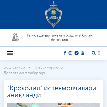
Тергов департaменти бошлиғи билан
боғланиш
Бош саҳифа
Пресс-марказ
Департамент хабарлари
“Крокодил” истеъмолчилари
аниқланди