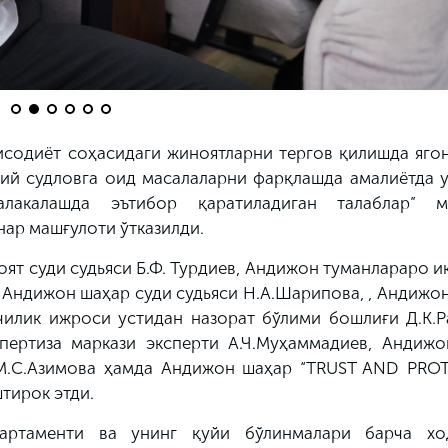
исодиёт соҳасидаги жиноятларни тергов қилишда ягон
дий судловга оид масалаларни фарқлашда амалиётда у
лакалашда эътибор қаратиладиган талаблар” м
ар машғулоти ўтказилди.
ят суди судьяси Б.Ф. Турдиев, Андижон туманлараро 
а Андижон шаҳар суди судьяси Н.А.Шарипова, , Андижо
чилик ижроси устидан назорат бўлими бошлиғи Д.К.Р
ертиза маркази эксперти А.Ч.Муҳаммадиев, Андижо
 М.С.Азимова ҳамда Андижон шаҳар “TRUST AND PRO
тирок этди.
партаменти ва унинг қуйи бўлинмалари барча хо