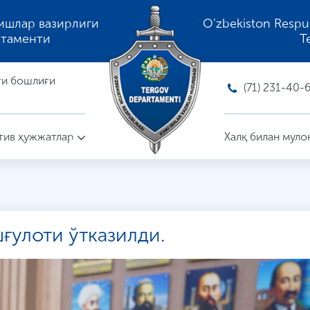
ишлар вазирлиги
O'zbekiston Respubli
ртаменти
T
ти бошлиғи
(71) 231-40-
ив ҳужжатлар
Халқ билан муло
ғулоти ўтказилди.