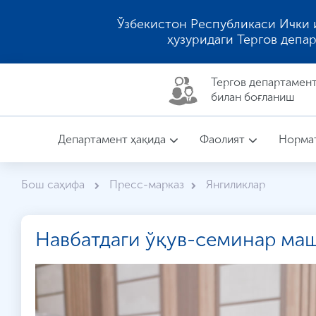
Ўзбекистон Республикаси Ички 
ҳузуридаги Тергов депа
Тергов департaмен
билан боғланиш
Департамент ҳақида
Фаолият
Нормат
Бош саҳифа
Пресс-марказ
Янгиликлар
Навбатдаги ўқув-семинар маш