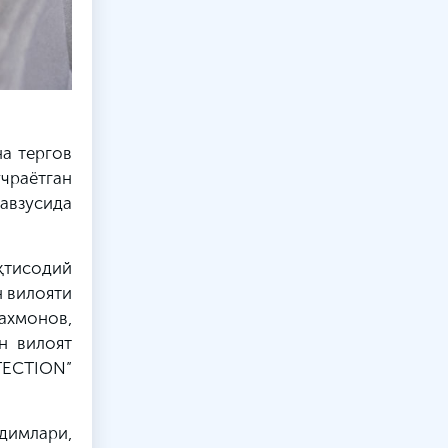
а тергов
чраётган
авзусида
иқтисодий
н вилояти
ахмонов,
н вилоят
TECTION”
димлари,