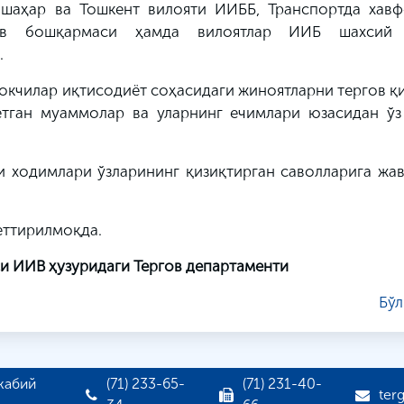
шаҳар ва Тошкент вилояти ИИББ, Транспортда хавф
гов бошқармаси ҳамда вилоятлар ИИБ шахсий 
.
окчилар иқтисодиёт соҳасидаги жиноятларни тергов қ
аётган муаммолар ва уларнинг ечимлари юзасидан ўз
и ходимлари ўзларининг қизиқтирган саволларига жав
еттирилмоқда.
и ИИВ ҳузуридаги Тергов департаменти
Бўл
жабий
(71) 233-65-
(71) 231-40-
ter