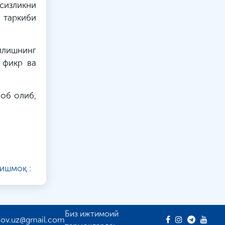
сизликни
таркиби
илишнинг
 фикр ва
об олиб,
ишмоқ :
Биз ижтимоий
gov.uz@gmail.com