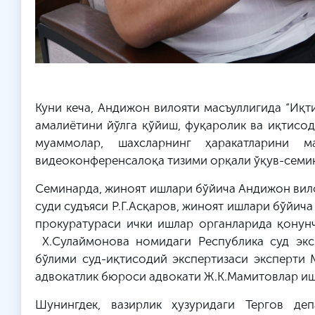
Куни кеча, Андижон вилояти масъуллигида “Иқт
амалиётини йўлга қўйиш, фуқаролик ва иқтисо
муаммолар, шахсларнинг ҳаракатларини ма
видеоконференсалоқа тизими орқали ўқув-семин
Семинарда, жиноят ишлари бўйича Андижон вило
суди судъяси Р.Г.Асқаров, жиноят ишлари бўйич
прокуратураси ички ишлар органларида қонун
Х.Сулаймонова номидаги Республика суд эксп
бўлими суд-иқтисодий экспертизаси эксперти
адвокатлик бюроси адвокати Ж.К.Мамитовлар иш
Шунингдек, вазирлик ҳузуридаги Тергов де