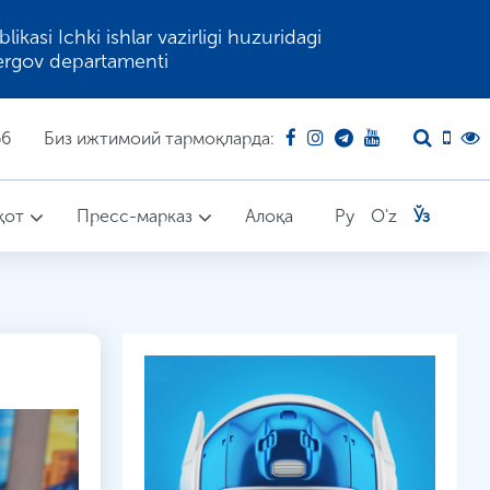
kasi Ichki ishlar vazirligi huzuridagi
ergov departamenti
66
Биз ижтимоий тармоқларда:
қот
Пресс-марказ
Алоқа
Ру
O'z
Ўз