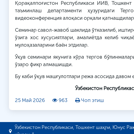
Қорақалпоғистон Республикаси ИИВ, Тошкент 
таъминлаш департаменти ҳузуридаги Тер
видеоконференция алоқаси орқали қатнашдилар
Семинар савол-жавоб шаклида ўтказилиб, иштир
ўзига хос хусусиятлари, амалиётда келиб чиқ
мулоҳазаларини баён этдилар.
Ўқув семинари якунига кўра тергов бўлинмалар
ўзаро фикр алмашишди.
Бу каби ўқув машғулотлари режа асосида давом 
Ўзбекистон Республикас
25 Май 2026
963
Чоп этиш
Ўзбекистон Республикаси, Тошкент шаҳри, Юнус Ра