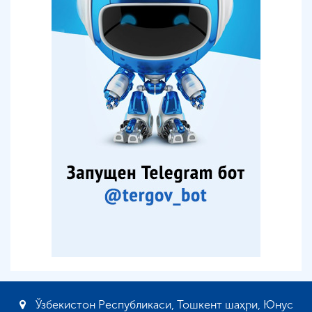
Ўзбекистон Республикаси, Тошкент шаҳри, Юнус