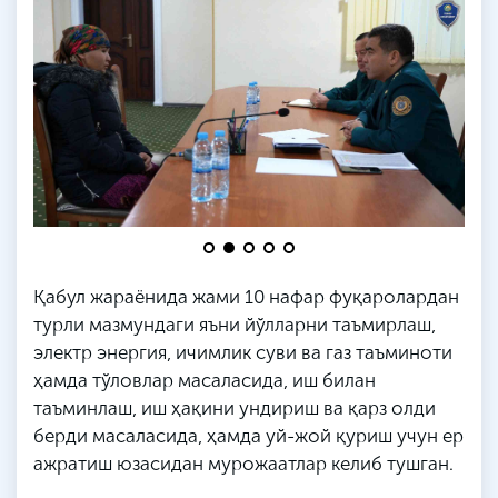
Қабул жараёнида жами 10 нафар фуқаролардан
турли мазмундаги яъни йўлларни таъмирлаш,
электр энергия, ичимлик суви ва газ таъминоти
ҳамда тўловлар масаласида, иш билан
таъминлаш, иш ҳақини ундириш ва қарз олди
берди масаласида, ҳамда уй-жой қуриш учун ер
ажратиш юзасидан мурожаатлар келиб тушган.