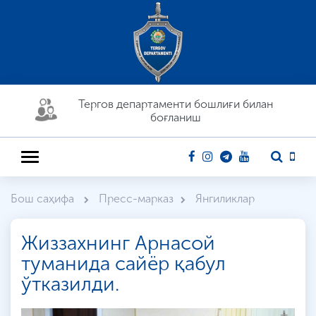
Тергов департaменти бошлиғи билан
боғланиш
Бош саҳифа
Пресс-марказ
Янгиликлар
Жиззахнинг Арнасой
туманида сайёр қабул
ўтказилди.