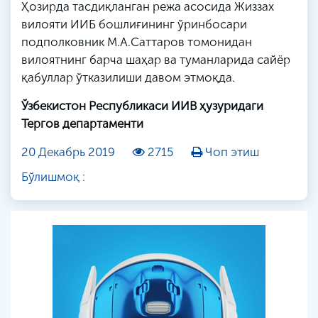
Ҳозирда тасдиқланган режа асосида Жиззах
вилояти ИИБ бошлиғининг ўринбосари
подполковник М.А.Саттаров томонидан
вилоятнинг барча шаҳар ва туманларида сайёр
қабуллар ўтказилиши давом этмоқда.
Ўзбекистон Республикаси ИИВ ҳузуридаги
Тергов департаменти
20 Декабрь 2019
2715
Чоп этиш
Бўлишмоқ :