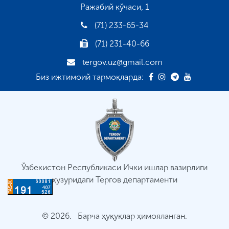
Ражабий кўчаси, 1
(71) 233-65-34
(71) 231-40-66
tergov.uz@gmail.com
Биз ижтимоий тармоқларда:
Ўзбекистон Республикаси Ички ишлар вазирлиги
ҳузуридаги Тергов департаменти
© 2026. Барча ҳуқуқлар ҳимояланган.