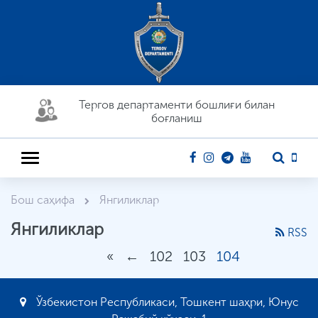
Тергов департaменти бошлиғи билан
боғланиш
Бош саҳифа
Янгиликлар
Янгиликлар
RSS
«
←
102
103
104
Ўзбекистон Республикаси, Тошкент шаҳри, Юнус