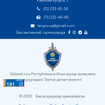
Ражабий кўчаси, 1
(71) 233-65-34
(71) 231-40-66
tergov.uz@gmail.com
Биз ижтимоий тармоқларда:
Ўзбекистон Республикаси Ички ишлар вазирлиги
ҳузуридаги Тергов департаменти
© 2026. Барча ҳуқуқлар ҳимояланган.