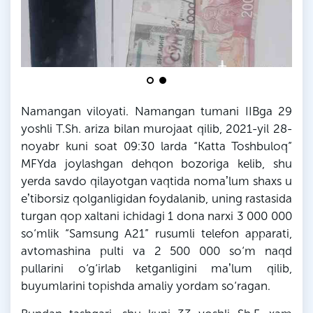
Namangan viloyati. Namangan tumani IIBga 29
yoshli
T
.
Sh
. ariza bilan murojaat qilib, 2021-yil 28-
noyabr kuni soat 09:30
larda
“Katta
Toshbuloq
”
MFYda
joylashgan dehqon bozoriga kelib, shu
yerda savdo qilayotgan vaqtida nomaʼlum shaxs u
eʼtiborsiz qolganligidan foydalanib, uning rastasida
turgan qop xaltani ichidagi 1 dona narxi 3 000 000
so‘mlik “Samsung A21” rusumli telefon apparati,
avtomashina pulti va 2 500 000 so‘m naqd
pullarini o‘g‘irlab ketganligini maʼlum qilib,
buyumlarini topishda amaliy yordam so‘ragan.