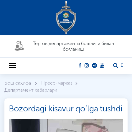
Тергов департaменти бошлиғи билан
боғланиш
Бош саҳифа
Пресс-марказ
Департамент хабарлари
Bozordagi kisavur qo‘lga tushdi