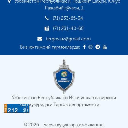
Ўзбекистон Республикаси, Тошкент шаҳри, Юнус
Ражабий кўчаси, 1
(71) 233-65-34
(71) 231-40-66
tergov.uz@gmail.com
Биз ижтимоий тармоқларда:
Ўзбекистон Республикаси Ички ишлар вазирлиги
ҳузуридаги Тергов департаменти
© 2026. Барча ҳуқуқлар ҳимояланган.