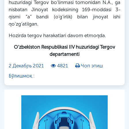
huzuridagi Tergov bo‘linmasi tomonidan
N
.A.,
ga
nisbatan Jinoyat kodeksining 169-moddasi 3-
qismi “a” bandi (o‘g‘irlik) bilan jinoyat ishi
qo‘zg‘atilgan.
Hozirda tergov harakatlari davom etmoqda.
O‘zbekiston Respublikasi IIV huzuridagi Tergov
departamenti
2 Декабрь 2021
4821
Чоп этиш
Бўлишмоқ :