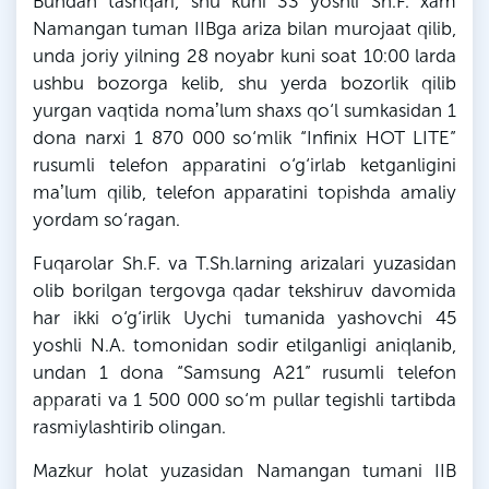
Bundan tashqari, shu kuni 33 yoshli
Sh
.
F
. xam
Namangan tuman IIBga ariza bilan murojaat qilib,
unda joriy yilning 28 noyabr kuni soat 10:00
larda
ushbu bozorga kelib, shu yerda bozorlik qilib
yurgan vaqtida nomaʼlum shaxs qo‘l sumkasidan 1
dona narxi 1 870 000 so‘mlik “Infinix HOT LITE”
rusumli telefon apparatini o‘g‘irlab ketganligini
maʼlum qilib, telefon apparatini topishda amaliy
yordam so‘ragan.
Fuqarolar
Sh
.
F
. va
T
.
Sh
.
larning
arizalari yuzasidan
olib borilgan tergovga qadar tekshiruv davomida
har ikki o‘g‘irlik Uychi tumanida yashovchi 45
yoshli
N
.A. tomonidan sodir etilganligi aniqlanib,
undan 1 dona “Samsung A21” rusumli telefon
apparati va 1 500 000 so‘m pullar tegishli tartibda
rasmiylashtirib olingan.
Mazkur holat yuzasidan Namangan tumani IIB