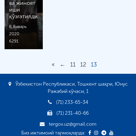
ва жиноят
иши
қўзғатилди.
8 Январь
2020
6291
«
←
11
12
13
Ўзбекистон Республикаси, Тошкент шаҳри, Юнус
Ражабий кўчаси, 1
(71) 233-65-34
(71) 231-40-66
tergov.uz@gmail.com
Биз ижтимоий тармоқларда: