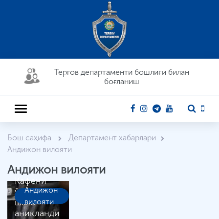
Тергов департaменти бошлиғи билан
боғланиш
Бош саҳифа
Департамент хабарлари
Андижон вилояти
Андижон вилояти
Кафени
Андижон
ўмарган
шахс
вилояти
аниқланди