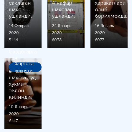
сақлаган
4 нафар
ҳаракатлари
шахс
шахслар
олиб
ушланди.
ушланди.
борилмоқда.
14 Февраль
24 Январь
16 Январь
2020
2020
2020
5144
6038
6077
Савдогарга
тан
Фарғона
жароҳати
етказган
вилояти
шахсга суд
ҳукми
эълон
қилинди.
10 Январь
2020
6147