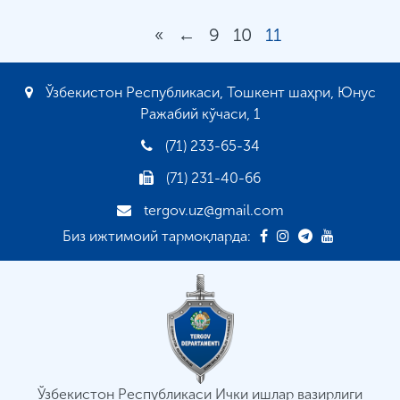
«
←
9
10
11
Ўзбекистон Республикаси, Тошкент шаҳри, Юнус
Ражабий кўчаси, 1
(71) 233-65-34
(71) 231-40-66
tergov.uz@gmail.com
Биз ижтимоий тармоқларда:
Ўзбекистон Республикаси Ички ишлар вазирлиги