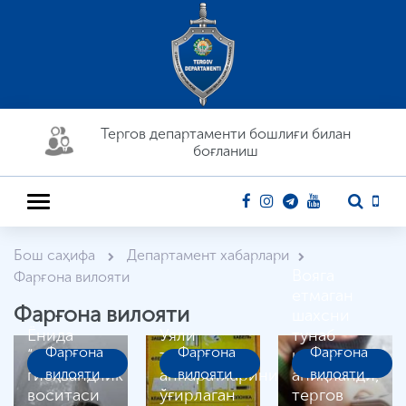
Тергов департaменти бошлиғи билан
боғланиш
Бош саҳифа
Департамент хабарлари
Вояга
Фарғона вилояти
етмаган
Фарғона вилояти
шахсни
Ёнида
Уяли
тунаб
Фарғона
Фарғона
Фарғона
“гашиш”
телефон
кетганлар
гиёҳвандлик
вилояти
аппаратларини
вилояти
аниқланди,
вилояти
воситаси
ўғирлаган
тергов