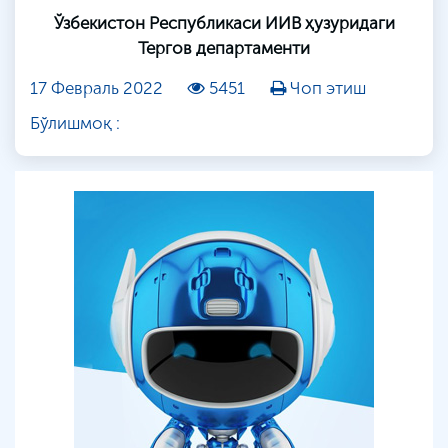
Ўзбекистон Республикаси ИИВ ҳузуридаги
Тергов департаменти
17 Февраль 2022
5451
Чоп этиш
Бўлишмоқ :