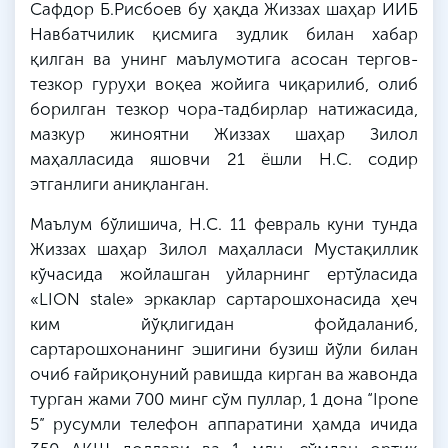
Сафдор Б.
Рисбоев
бу ҳақда Жиззах шаҳар ИИБ
Навбатчилик қисмига зудлик билан хабар
қилган ва унинг маълумотига асосан тергов-
тезкор гуруҳи воқеа жойига чиқарилиб, олиб
борилган тезкор чора-тадбирлар натижасида,
мазкур жиноятни Жиззах шаҳар Зилол
маҳалласида яшовчи 21 ёшли
Н
.
С
. содир
этганлиги аниқланган.
Маълум
бўлишича
,
Н
.
С
. 11 февраль куни тунда
Жиззах шаҳар Зилол маҳалласи Мустақиллик
кўчасида жойлашган уйларнинг ертўласида
«LION stale» эркаклар сартарошхонасида ҳеч
ким йўқлигидан фойдаланиб,
сартарошхонанинг эшигини бузиш йўли билан
очиб ғайриқонуний равишда кирган ва жавонда
турган жами 700 минг сўм пуллар, 1 дона “Ipone
5” русумли телефон аппаратини ҳамда ичида