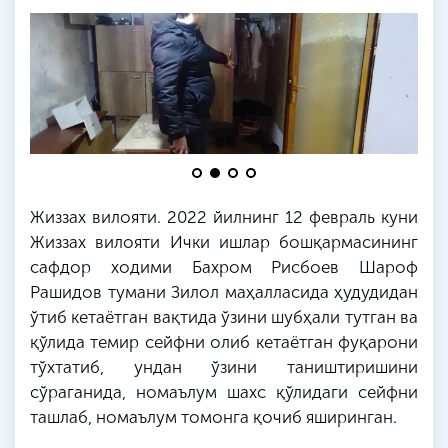
Жиззах вилояти. 2022 йилнинг 12 февраль куни
Жиззах вилояти Ички ишлар бошқармасининг
сафдор ходими
Бахром
Рисбоев
Шароф
Рашидов тумани Зилол маҳалласида ҳудудидан
ўтиб кетаётган вақтида ўзини шубҳали тутган ва
қўлида темир сейфни олиб кетаётган фуқарони
тўхтатиб, ундан ўзини таништиришини
сўраганида, номаълум шахс қўлидаги сейфни
ташлаб, номаълум томонга қочиб яширинган.