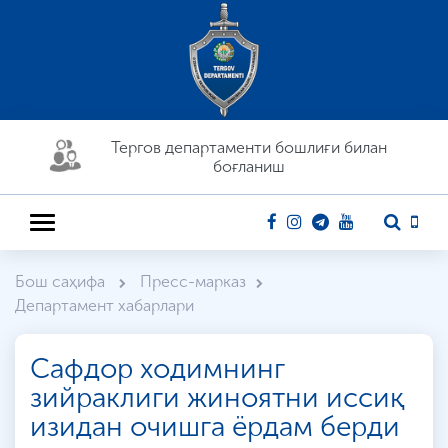
Тергов департaменти бошлиғи билан
боғланиш
Бош саҳифа
Пресс-марказ
Департамент хабарлари
Сафдор ходимнинг
зийраклиги жиноятни иссиқ
изидан очишга ёрдам берди