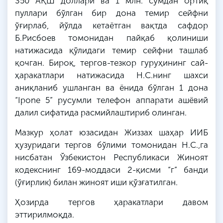
350 АҚШ доллари ва 1
млн
. сўмдан ортиқ
пуллари бўлган бир дона темир сейфни
ўғирлаб, йўлда кетаётган вақтда сафдор
Б.
Рисбоев
томонидан пайқаб қолиниши
натижасида қўлидаги темир сейфни ташлаб
қочган. Бироқ, тергов-тезкор гуруҳининг
сай
-
ҳаракатлари натижасида
Н
.
С
.
нинг
шахси
аниқланиб ушланган ва ёнида бўлган 1 дона
“Ipone 5” русумли телефон аппарати ашёвий
далил сифатида расмийлаштириб олинган.
Мазкур ҳолат юзасидан Жиззах шаҳар ИИБ
ҳузуридаги тергов бўлими томонидан
Н
.
С
.,
га
нисбатан Ўзбекистон Республикаси Жиноят
кодекснинг 169-моддаси 2-қисми “
г
” банди
(ўғирлик) билан жиноят иши қўзғатилган.
Ҳозирда тергов ҳаракатлари давом
эттирилмоқда
.