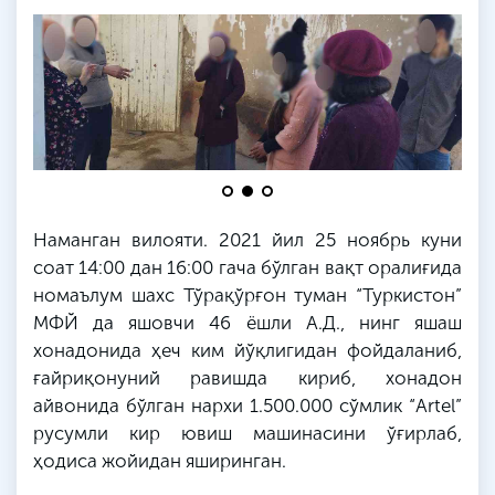
Наманган вилояти. 2021 йил 25 ноябрь куни
соат 14:00 дан 16:00
гача
бўлган вақт оралиғида
номаълум шахс Тўрақўрғон туман “Туркистон”
МФЙ
да
яшовчи 46 ёшли А.
Д
.,
нинг
яшаш
хонадонида ҳеч ким йўқлигидан фойдаланиб,
ғайриқонуний равишда кириб, хонадон
айвонида бўлган нархи 1.500.000 сўмлик “Artel”
русумли кир ювиш машинасини ўғирлаб,
ҳодиса жойидан яширинган.