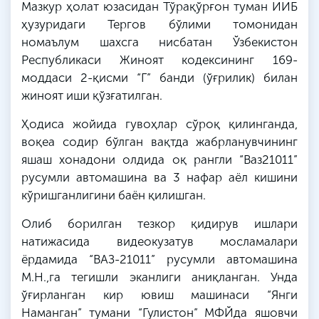
Мазкур ҳолат юзасидан Тўрақўрғон туман ИИБ
ҳузуридаги Тергов бўлими томонидан
номаълум шахсга нисбатан Ўзбекистон
Республикаси Жиноят кодексининг 169-
моддаси 2-қисми “
Г
” банди (ўғрилик) билан
жиноят иши қўзғатилган.
Ҳодиса жойида гувоҳлар сўроқ қилинганда,
воқеа содир бўлган вақтда жабрланувчининг
яшаш хонадони олдида оқ рангли “Ваз21011”
русумли автомашина ва 3 нафар аёл кишини
кўришганлигини баён қилишган.
Олиб борилган тезкор қидирув ишлари
натижасида видеокузатув мосламалари
ёрдамида “
ВАЗ
-21011” русумли автомашина
М
.
Н
.,
га
тегишли
эканлиги
аниқланган. Унда
ўғирланган кир ювиш машинаси “Янги
Наманган” тумани “Гулистон”
МФЙда
яшовчи