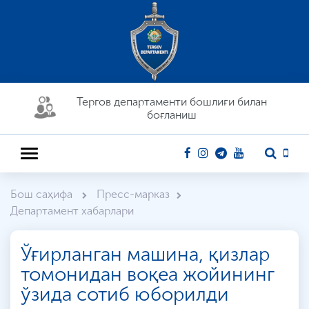
Тергов департaменти бошлиғи билан
боғланиш
Бош саҳифа
Пресс-марказ
Департамент хабарлари
Ўғирланган машина, қизлар
томонидан воқеа жойининг
ўзида сотиб юборилди