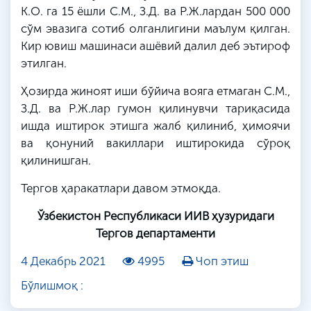
К
.
О
.
га
15 ёшли
С
.
М
.,
З
.
Д
. ва
Р
.
Ж
.
лардан
500 000
сўм эвазига сотиб олганлигини маълум қилган.
Кир ювиш машинаси ашёвий далил деб эътироф
этилган.
Ҳозирда жиноят иши бўйича
вояга
етмаган
С
.
М
.,
З
.
Д
. ва
Р
.
Ж
.
лар
гумон
қилинувчи
тариқасида
ишда иштирок этишга жалб қилиниб, ҳимоячи
ва қонуний вакиллари иштирокида сўроқ
қилинишган
.
Тергов ҳаракатлари давом этмоқда.
Ўзбекистон Республикаси ИИВ ҳузуридаги
Тергов департаменти
4 Декабрь 2021
4995
Чоп этиш
Бўлишмоқ :