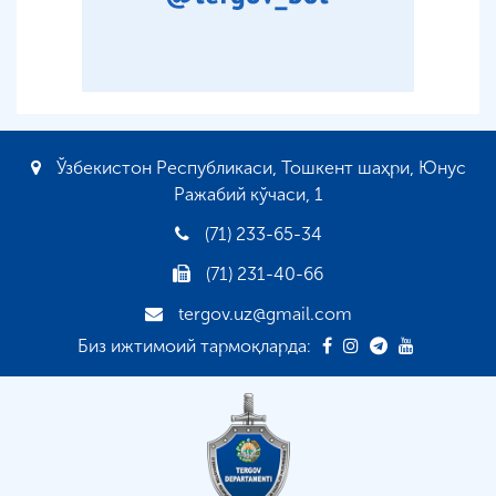
Ўзбекистон Республикаси, Тошкент шаҳри, Юнус
Ражабий кўчаси, 1
(71) 233-65-34
(71) 231-40-66
tergov.uz@gmail.com
Биз ижтимоий тармоқларда: