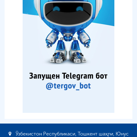
Ўзбекистон Республикаси, Тошкент шаҳри, Юнус