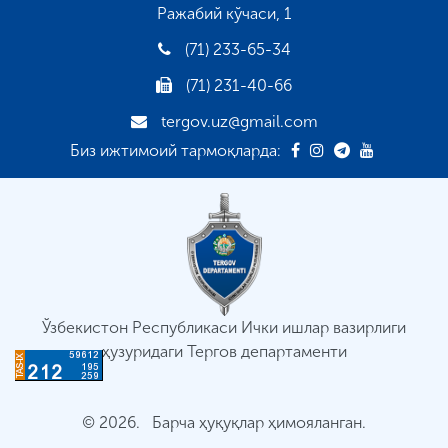
Ражабий кўчаси, 1
(71) 233-65-34
(71) 231-40-66
tergov.uz@gmail.com
Биз ижтимоий тармоқларда:
Ўзбекистон Республикаси Ички ишлар вазирлиги
ҳузуридаги Тергов департаменти
© 2026. Барча ҳуқуқлар ҳимояланган.