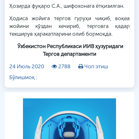
Ҳозирда фуқаро
С
.А., шифохонага ётқизилган.
Ҳодиса жойига тергов гуруҳи чиқиб, воқеа
жойини кўздан кечириб, терговга қадар
текширув ҳаракатларини олиб бормоқда.
Ўзбекистон Республикаси ИИВ ҳузуридаги
Тергов департаменти
24 Июль 2020
2788
Чоп этиш
Бўлишмоқ :