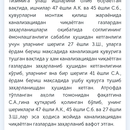
тизимига улаш ишларини олиб бораётган
вақтида, ишчилар 47 ёшли А.
К
. ва 45 ёшли
С
.
б
.,
қувурларни монтаж қилиш жараёнида
канализациядан чиқаётган газлардан
заҳарланишлари оқибатида соғлигининг
ёмонлашганлиги сабабли ҳушидан кетганлиги
учун уларнинг шериги 27 ёшли
З
.
Ш
., уларга
ёрдам бериш мақсадида канализация қувурига
тушган вақтида у ҳам канализациядан чиқаётган
газлардан заҳарланиб ҳушидан кетганлигини
кўриб, уларнинг яна бир шериги 41 ёшли
С
.А.,
ёрдам бериш мақсадида ушбу қувурга тушиб
заҳарланишдан ҳушидан кетган. Атрофда
тўпланган аҳоли томонидан фақатгина
С
.А.,гина қутқариб қолинган бўлиб, унинг
шериклари 47 ёшли А.
К
., 45 ёшли
С
.
б
. ва 27 ёшли
З
.
Ш
.,
лар
эса ҳодиса жойида канализациядан
чиқаётган газлардан заҳарланиб вафот этган.