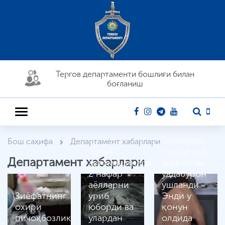
Тергов департaменти бошлиғи билан
боғланиш
Электрон
Бош саҳифа
Департамент хабарлари
“Spark”
тарзда пул
Департамент хабарлари
автомашинаси
ўғирлаган
2 нафар
уддабурон
аёлларни
ушланди.
Зиёфатнинг
уриб
Энди у
охири
юборди ва
қонун
пичоқбозлик
улардан
олдида