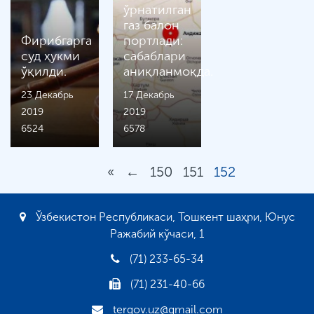
ўрнатилган
газ балон
Фирибгарга
портлади:
суд ҳукми
сабаблари
ўқилди.
аниқланмоқда.
23 Декабрь
17 Декабрь
2019
2019
6524
6578
«
←
150
151
152
Ўзбекистон Республикаси, Тошкент шаҳри, Юнус
Ражабий кўчаси, 1
(71) 233-65-34
(71) 231-40-66
tergov.uz@gmail.com