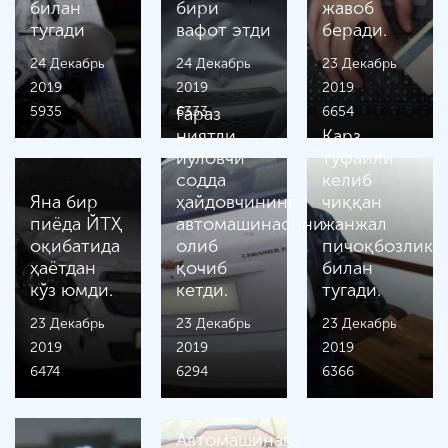
билан
бири
жавоб
тугади
вафот этди
беради.
24 Декабрь
24 Декабрь
23 Декабрь
2019
2019
2019
5935
6333
Ғараз
6654
ниятли
Қарз
йўловчи
туфайли
содда
келиб
Яна бир
ҳайдовчининг
чиққан
пиёда ЙТҲ
автомашинасини
жанжал
оқибатида
олиб
пичоқбозлик
ҳаётдан
қочиб
билан
кўз юмди.
кетди.
тугади.
23 Декабрь
23 Декабрь
23 Декабрь
2019
2019
2019
6474
6294
6366
Автомашинага