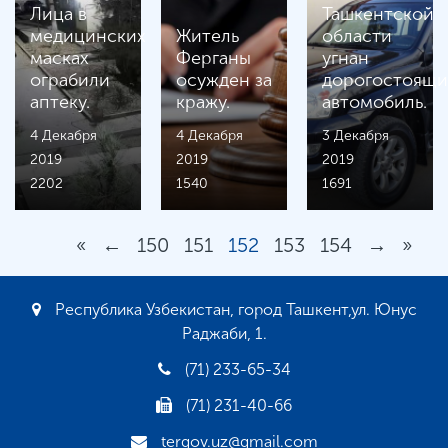
Лица в
Ташкентской
медицинских
Житель
области
масках
Ферганы
угнан
ограбили
осужден за
дорогостоящ
аптеку.
кражу.
автомобиль.
4 Декабря
4 Декабря
3 Декабря
2019
2019
2019
2202
1540
1691
«
←
150
151
152
153
154
→
»
Республика Узбекистан, город Ташкент,ул. Юнус
Раджаби, 1.
(71) 233-65-34
(71) 231-40-66
tergov.uz@gmail.com