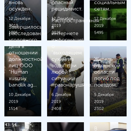
вновь
опасный
социальным
осужден.
рецидивист.
сетям.
12 Декабря
12 Декабря
12 Декабря
Распространенная
2019
2019
2019
Завершилось
в
1895
расследование
2021
интернете
5495
уголовного
информация
дела в
о
отношении
"выходящем
должностной
сухим из
Житель
лиц ООО
воды" при
Бухарской
"Human
любой
области
xususiy
ситуации
погиб под
bandlik ag…
правонарушите…
поездом.
10 Декабря
6 Декабря
5 Декабря
2019
2019
2019
1514
2408
2302
В