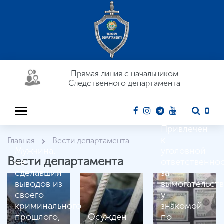
Прямая линия c начальником
Следственного департамента
Привлечен
к
Главная
Вести департамента
Мужчина,
уголовной
Вести департамента
не
ответственно
сделавший
за
выводов из
вымогательст
своего
у
криминального
знакомой
прошлого,
Осужден
по