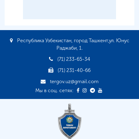
Республика Узбекистан, город Ташкент,ул. Юнус
Раджаби, 1.
(71) 233-65-34
(71) 231-40-66
tergov.uz@gmail.com
Мы в соц. сетях: