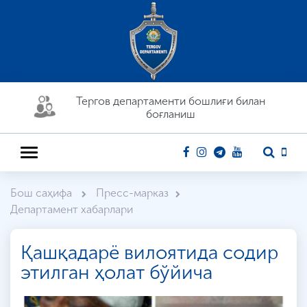
Тергов департaменти бошлиғи билан
боғланиш
Бош саҳифа
Пресс-марказ
Департамент хабарлари
Қашқадарё вилоятида содир
этилган ҳолат бўйича