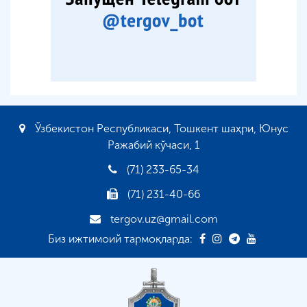
Ўзбекистон Республикаси, Тошкент шаҳри, Юнус
Ражабий кўчаси, 1
(71) 233-65-34
(71) 231-40-66
tergov.uz@gmail.com
Биз ижтимоий тармоқларда: