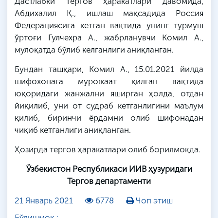
Дастлабки тергов ҳаракатлари давомида,
Абдихалил Қ., ишлаш мақсадида Россия
Федерациясига кетган вақтида унинг турмуш
ўртоғи Гулчехра А., жабрланувчи Комил А.,
мулоқатда бўлиб келганлиги аниқланган.
Бундан ташқари, Комил А., 15.01.2021 йилда
шифохонага мурожаат қилган вақтида
юқоридаги жанжални яширган ҳолда, отдан
йиқилиб, уни от судраб кетганлигини маълум
қилиб, биринчи ёрдамни олиб шифонадан
чиқиб кетганлиги аниқланган.
Ҳозирда тергов ҳаракатлари олиб борилмоқда.
Ўзбекистон Республикаси ИИВ ҳузуридаги
Тергов департаменти
21 Январь 2021
6778
Чоп этиш
Бўлишмоқ :