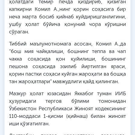
ҳолатдаги темир печда қиздириб, қизиган
капкирни Комил А.,нинг қорин соҳасига бир
неча марта босиб қийнаб куйдиришганлигини,
ушбу ҳолат бўйича қонуний чора кўришни
сўраган.
Тиббий маълумотномага асосан, Комил А.,да
“бош мия чайқалиши, бошнинг теппа ва чап
чакка соҳасида қон қуйилиши, бошининг
пешона соҳасида эзилиб йиртилган яраси,
қорин пастки соҳаси куйган жароҳати ва бошқа
тан жароҳатлари” мавжудлиги қайд қилинган.
Мазкур ҳолат юзасидан Яккабоғ туман ИИБ
ҳузуридаги тергов бўлими томонидан
Ўзбекистон Республикаси Жиноят кодексининг
110-моддаси 1-қисми (қийнаш) билан жиноят
иши қўзғатилган.