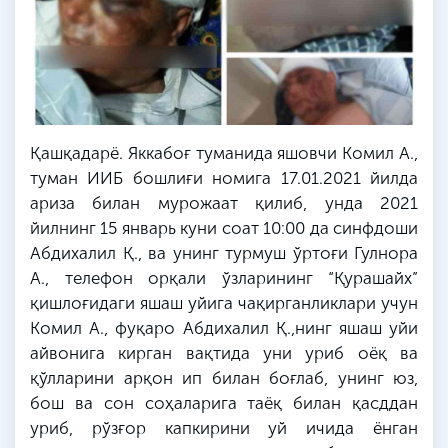
Қашқадарё. Яккабоғ туманида яшовчи Комил А.,
туман ИИБ бошлиғи номига 17.01.2021 йилда
ариза билан мурожаат қилиб, унда 2021
йилнинг 15 январь куни соат 10:00 да синфдоши
Абдихалил Қ., ва унинг турмуш ўртоғи Гулнора
А., телефон орқали ўзларининг “Қурашайх”
қишлоғидаги яшаш уйига чақирганликлари учун
Комил А., фуқаро Абдихалил Қ.,нинг яшаш уйи
айвонига кирган вақтида уни уриб оёқ ва
қўлларини арқон ип билан боғлаб, унинг юз,
бош ва сон соҳаларига таёқ билан қасддан
уриб, рўзғор капкирини уй ичида ёнган