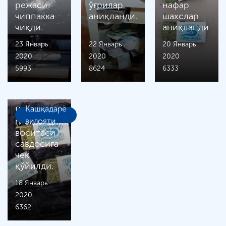
режаси
ўғрилар
нафар
чиппакка
аниқланди.
шахслар
чиқди.
аниқланди
23 Январь
22 Январь
20 Январь
2020
2020
2020
5993
8624
6333
Қашқадарё
Қашқадарёда
гиёҳвандлик
вилояти
воситаси
савдосига
чек
қўйилди.
18 Январь
2020
6362