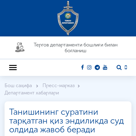
Тергов департaменти бошлиғи билан
боғланиш
Бош саҳифа
Пресс-марказ
Департамент хабарлари
Танишининг суратини
тарқатган қиз эндиликда суд
олдида жавоб беради