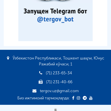
Ўзбекистон Республикаси, Тошкент шаҳри, Юнус
Ражабий кўчаси, 1
(71) 233-65-34
(71) 231-40-66
tergov.uz@gmail.com
Биз ижтимоий тармоқларда: