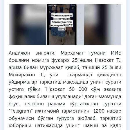
Андижон вилояти. Марҳамат тумани ИИБ
бошлиғи номига фуқаро 25 ёшли Назокат Т.,
ариза билан мурожаат қилиб, таниши 25 ёшли
Мохирахон Т., уни шарманда қиладиган
уйдирмалар тарқатиш мақсадида унинг сурати
устига гўёки “Назокат 50 000 сўм эвазига
фоҳишалик билан шуғулланади” деган мазмунда
ёзув, телефон рақами кўрсатилган суратни
“Telegram” ижтимоий тармоғининг 1200 нафар
обуначиси бўлган гуруҳга жойлаб, тарқатиб
юбориши натижасида унинг шаъни ва қадр