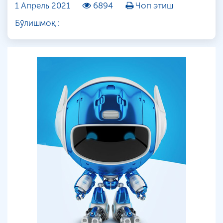
1 Апрель 2021
6894
Чоп этиш
Бўлишмоқ :