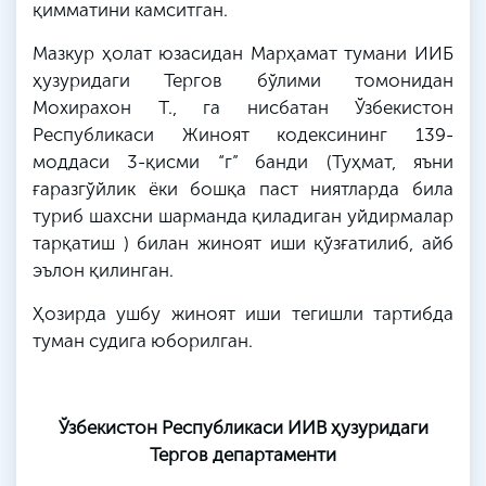
қимматини камситган.
Мазкур ҳолат юзасидан Марҳамат тумани ИИБ
ҳузуридаги Тергов бўлими томонидан
Мохирахон Т., га нисбатан Ўзбекистон
Республикаси Жиноят кодексининг 139-
моддаси 3-қисми “г” банди (Туҳмат, яъни
ғаразгўйлик ёки бошқа паст ниятларда била
туриб шахсни шарманда қиладиган уйдирмалар
тарқатиш ) билан жиноят иши қўзғатилиб, айб
эълон қилинган.
Ҳозирда ушбу жиноят иши тегишли тартибда
туман судига юборилган.
Ўзбекистон Республикаси ИИВ ҳузуридаги
Тергов департаменти