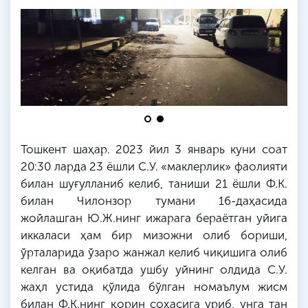
Тошкент шаҳар. 2023 йил 3 январь куни соат
20:30 ларда 23 ёшли С.У. «маклерлик» фаолияти
билан шуғулланиб келиб, таниши 21 ёшли Ф.К.
билан Чилонзор тумани 16-даҳасида
жойлашган Ю.Ж.нинг ижарага бераётган уйига
иккаласи ҳам бир мизожни олиб бориши,
ўрталарида ўзаро жанжал келиб чиқишига олиб
келган ва оқибатда ушбу уйнинг олдида С.У.
жаҳл устида қўлида бўлган номаълум жисм
билан Ф.К.нинг қорин соҳасига уриб, унга тан