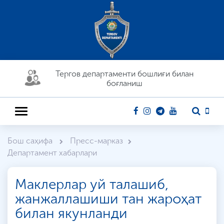
Тергов департaменти бошлиғи билан
боғланиш
Бош саҳифа
Пресс-марказ
Департамент хабарлари
Маклерлар уй талашиб,
жанжаллашиши тан жароҳат
билан якунланди