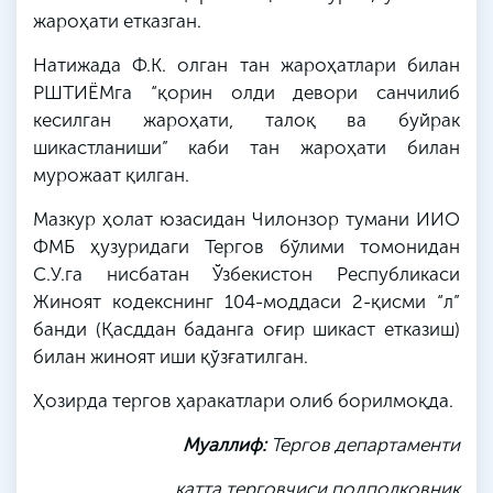
жароҳати етказган.
Натижада Ф.К. олган тан жароҳатлари билан
РШТИЁМга “қорин олди девори санчилиб
кесилган жароҳати, талоқ ва буйрак
шикастланиши” каби тан жароҳати билан
мурожаат қилган.
Мазкур ҳолат юзасидан Чилонзор тумани ИИО
ФМБ ҳузуридаги Тергов бўлими томонидан
С.У.га нисбатан Ўзбекистон Республикаси
Жиноят кодекснинг 104-моддаси 2-қисми “л”
банди (Қасддан баданга оғир шикаст етказиш)
билан жиноят иши қўзғатилган.
Ҳозирда тергов ҳаракатлари олиб борилмоқда.
Муаллиф:
Тергов департаменти
катта терговчиси подполковник