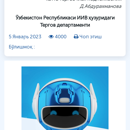
Д
.
Абдурахманова
Ўзбекистон Республикаси ИИВ ҳузуридаги
Тергов департаменти
5 Январь 2023
4000
Чоп этиш
Бўлишмоқ :