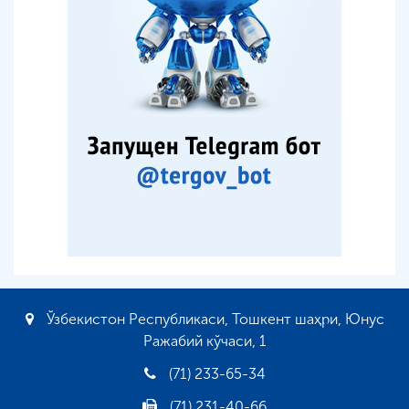
Ўзбекистон Республикаси, Тошкент шаҳри, Юнус
Ражабий кўчаси, 1
(71) 233-65-34
(71) 231-40-66