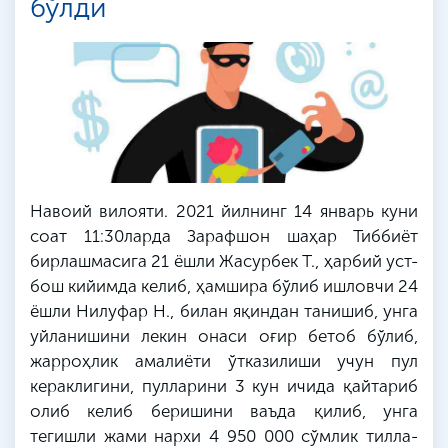
бўлди
Навоий вилояти. 2021 йилнинг 14 январь куни
соат 11:30ларда Зарафшон шаҳар Тиббиёт
бирлашмасига 21 ёшли
Жасурбек
Т
., ҳарбий уст-
бош кийимда келиб, ҳамшира бўлиб ишловчи 24
ёшли Нилуфар
Н
., билан яқиндан танишиб, унга
уйланишини лекин онаси оғир бетоб бўлиб,
жарроҳлик амалиёти ўтказилиши учун пул
кераклигини, пулларини 3 кун ичида қайтариб
олиб келиб беришини ваъда қилиб, унга
тегишли жами нархи 4 950 000 сўмлик тилла-