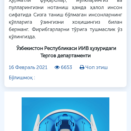
Ҳурматли фуқаролар, мулкларингиз ва
пулларингизни нотаниш ҳамда ҳалол инсон
сифатида Сизга таниш бўлмаган инсонларнинг
қўлларига ўзингизни хоҳишингиз билан
берманг
. Фирибгарларни тўрига тушмаслик ўз
қўлингизда.
Ўзбекистон Республикаси ИИВ ҳузуридаги
Тергов департаменти
16 Февраль 2021
6653
Чоп этиш
Бўлишмоқ :