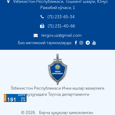
Ўзбекистон Республикаси, Тошкент шаҳри, Юнус
Ражабий кўчаси, 1
(71) 233-65-34
(71) 231-40-66
tergov.uz@gmail.com
Биз ижтимоий тармоқларда:
Ўзбекистон Республикаси Ички ишлар вазирлиги
ҳузуридаги Тергов департаменти
© 2026. Барча ҳуқуқлар ҳимояланган.