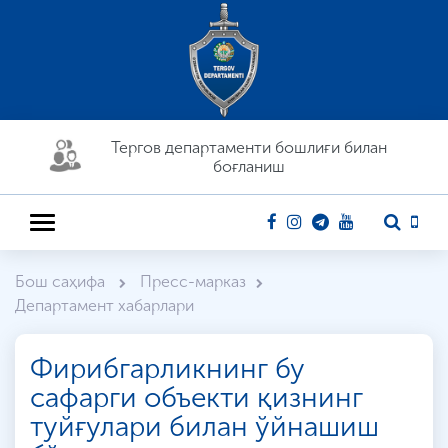
Тергов департaменти бошлиғи билан
боғланиш
Бош саҳифа
Пресс-марказ
Департамент хабарлари
Фирибгарликнинг бу
сафарги объекти қизнинг
туйғулари билан ўйнашиш