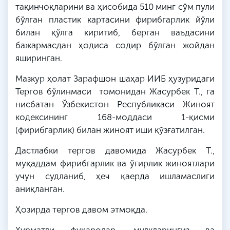
тақинчоқларини ва ҳисобида 510 минг сўм пули
бўлган пластик картасини фирибгарлик йўли
билан қўлга киритиб, берган ваъдасини
бажармасдан ҳодиса содир бўлган жойдан
яширинган.
Мазкур ҳолат Зарафшон шаҳар ИИБ ҳузуридаги
Тергов бўлинмаси томонидан
Жасурбек
Т
.,
га
нисбатан Ўзбекистон Республикаси Жиноят
кодексининг 168-моддаси 1-қисми
(фирибгарлик) билан жиноят иши қўзғатилган.
Дастлабки тергов давомида
Жасурбек
Т
.,
муқаддам фирибгарлик ва ўғирлик жиноятлари
учун судланиб, ҳеч қаерда ишламаслиги
аниқланган.
Ҳозирда тергов давом этмоқда.