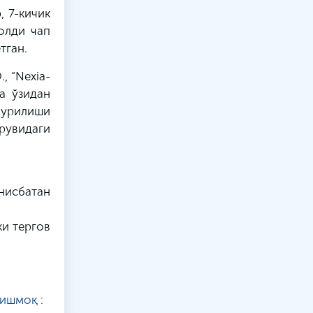
, 7-кичик
олди чап
тган.
, “Nexia-
а ўзидан
 урилиши
рувидаги
нисбатан
ки тергов
ишмоқ :