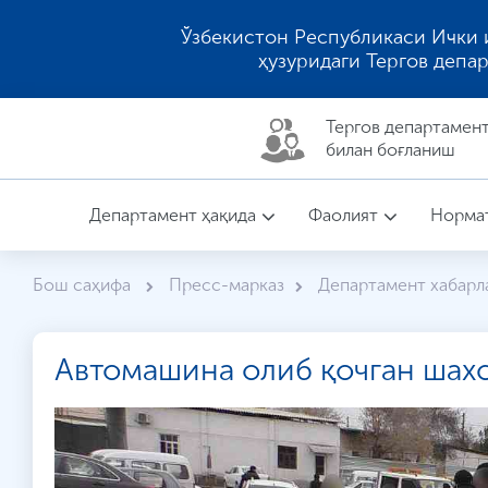
Ўзбекистон Республикаси Ички 
ҳузуридаги Тергов депа
Тергов департaмен
билан боғланиш
Департамент ҳақида
Фаолият
Нормат
Бош саҳифа
Пресс-марказ
Департамент хабарл
Автомашина олиб қочган шахс