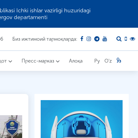
kasi Ichki ishlar vazirligi huzuridagi
ergov departamenti
66
Биз ижтимоий тармоқларда:
қот
Пресс-марказ
Алоқа
Ру
O'z
Ўз