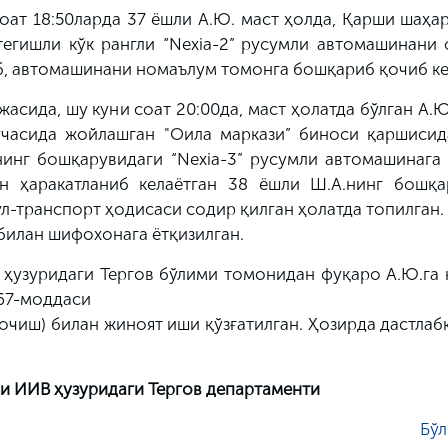
оат 18:50ларда 37 ёшли А.Ю. маст ҳолда, Қарши шаҳар
тегишли кўк рангли “Nexia-2” русумли автомашинани 
, автомашинани номаълум томонга бошқариб қочиб ке
сида, шу куни соат 20:00да, маст ҳолатда бўлган А.Ю.
часида жойлашган "Оила маркази” биноси қаршисид
нинг бошқарувидаги “Nexia-3” русумли автомашинага
н ҳаракатланиб келаётган 38 ёшли Ш.А.нинг бошқа
ўл-транспорт ҳодисаси содир қилган ҳолатда топилган.
билан шифохонага ётқизилган.
ҳузуридаги Тергов бўлими томонидан фуқаро А.Ю.га 
267-моддаси
қочиш) билан жиноят иши қўзғатилган. Ҳозирда дастлаб
и ИИВ ҳузуридаги Тергов департаменти
Бўл