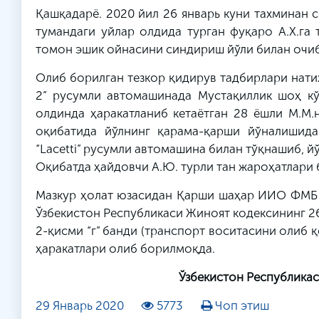
Қашқадарё. 2020 йил 26 январь куни тахминан с
тумандаги уйлар олдида турган фуқаро А.Х.га 
томон эшик ойнасини синдириш йўли билан очиб
Олиб борилган тезкор қидирув тадбирлари натижа
2” русумли автомашинада Мустақиллик шоҳ кў
олдинда ҳаракатланиб кетаётган 28 ёшли М.М.
оқибатида йўлнинг қарама-қарши йўналишида
“Lacetti” русумли автомашина билан тўқнашиб, й
Оқибатда ҳайдовчи А.Ю. турли тан жароҳатлари 
Мазкур ҳолат юзасидан Қарши шаҳар ИИО ФМБ 
Ўзбекистон Республикаси Жиноят кодексининг 
2-қисми “г” банди (транспорт воситасини олиб 
ҳаракатлари олиб борилмоқда.
Ўзбекистон Республикас
29 Январь 2020
5773
Чоп этиш