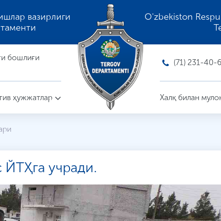
ишлар вазирлиги
O'zbekiston Respubli
ртаменти
T
ти бошлиғи
(71) 231-40-
ив ҳужжатлар
Халқ билан муло
ари
 ЙТҲга учради.