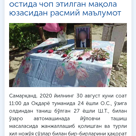
остида чоп этилган мақола
юзасидан расмий маълумот
Самарқанд. 2020 йилнинг 30 август куни соат
11:00 да Оқдарё туманида 24 ёшли О.С., ўзига
олдиндан таниш бўлган 27 ёшли Ш.Т., билан
ўзаро автомашинада йўловчи ташиш
масаласида жанжаллашиб қолишган ва турли
хил ножўя сўзлар билан бир-бирларини ҳақорат