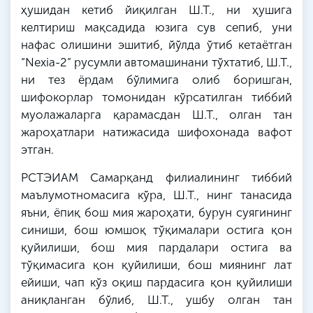
ҳушидан кетиб йиқилган Ш.Т., ни ҳушига
келтириш мақсадида юзига сув сепиб, уни
нафас олишини эшитиб, йўлда ўтиб кетаётган
“Nexia-2” русумли автомашинани тўхтатиб, Ш.Т.,
ни тез ёрдам бўлимига олиб боришган,
шифокорлар томонидан кўрсатилган тиббий
муолажаларга қарамасдан Ш.Т., олган тан
жароҳатлари натижасида шифохонада вафот
этган.
РСТЭИАМ Самарқанд филиалининг тиббий
маълумотномасига кўра, Ш.Т., нинг танасида
яъни, ёпиқ бош мия жароҳати, бурун суягининг
синиши, бош юмшоқ тўқималари остига қон
қуйилиши, бош мия пардалари остига ва
тўқимасига қон қуйилиши, бош миянинг лат
ейиши, чап кўз оқиш пардасига қон қуйилиши
аниқланган бўлиб, Ш.Т., ушбу олган тан