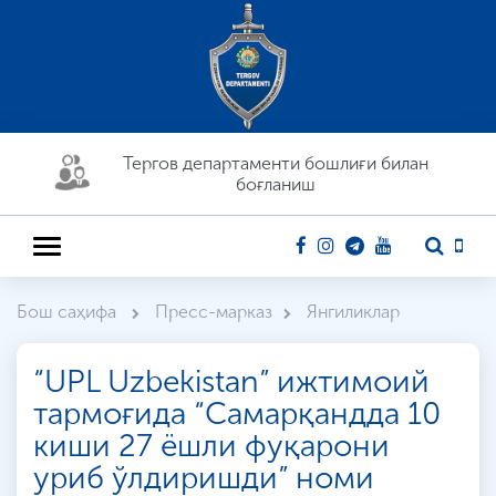
Тергов департaменти бошлиғи билан
боғланиш
Бош саҳифа
Пресс-марказ
Янгиликлар
“UPL Uzbekistan” ижтимоий
тармоғида “Самарқандда 10
киши 27 ёшли фуқарони
уриб ўлдиришди” номи