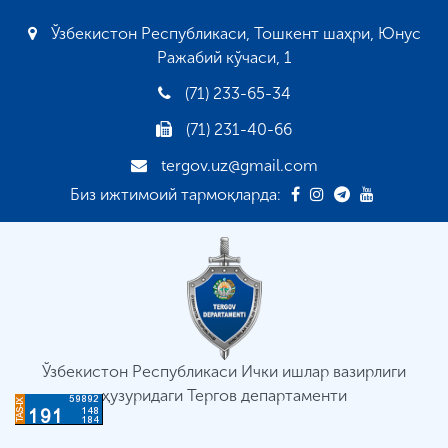
Ўзбекистон Республикаси, Тошкент шаҳри, Юнус
Ражабий кўчаси, 1
(71) 233-65-34
(71) 231-40-66
tergov.uz@gmail.com
Биз ижтимоий тармоқларда:
Ўзбекистон Республикаси Ички ишлар вазирлиги
ҳузуридаги Тергов департаменти