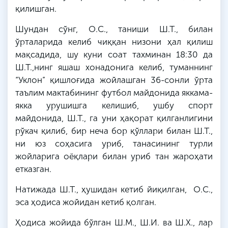
қилишган.
Шундан сўнг, О.С., таниши Ш.Т., билан
ўрталарида келиб чиққан низони ҳал қилиш
мақсадида, шу куни соат тахминан 18:30 да
Ш.Т.,нинг яшаш хонадонига келиб, туманнинг
“Уклон” қишлоғида жойлашган 36-сонли ўрта
таълим мактабининг футбол майдонида яккама-
якка урушишга келишиб, ушбу спорт
майдонида, Ш.Т., га уни ҳақорат қилганлигини
рўкач қилиб, бир неча бор қўллари билан Ш.Т.,
ни юз соҳасига уриб, танасининг турли
жойларига оёқлари билан уриб тан жароҳати
етказган.
Натижада Ш.Т., ҳушидан кетиб йиқилган, О.С.,
эса ҳодиса жойидан кетиб қолган.
Ҳодиса жойида бўлган Ш.М., Ш.И. ва Ш.Х., лар