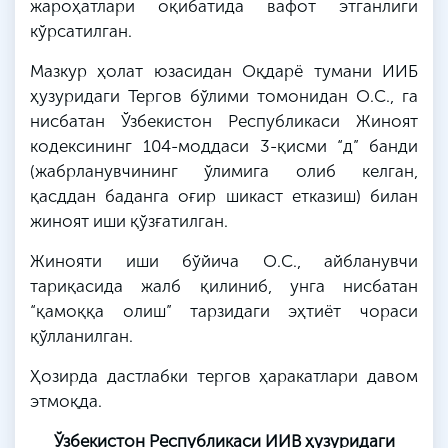
жароҳатлари оқибатида вафот этганлиги
кўрсатилган.
Мазкур ҳолат юзасидан Оқдарё тумани ИИБ
ҳузуридаги Тергов бўлими томонидан О.С., га
нисбатан Ўзбекистон Республикаси Жиноят
кодексининг 104-моддаси 3-қисми “д” банди
(жабрланувчининг ўлимига олиб келган,
қасддан баданга оғир шикаст етказиш) билан
жиноят иши қўзғатилган.
Жинояти иши бўйича О.С., айбланувчи
тариқасида жалб қилиниб, унга нисбатан
“қамоққа олиш” тарзидаги эҳтиёт чораси
қўлланилган.
Ҳозирда дастлабки тергов ҳаракатлари давом
этмоқда.
Ўзбекистон Республикаси ИИВ ҳузуридаги