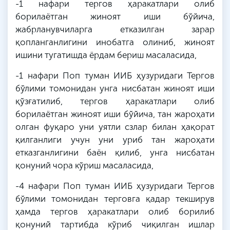
-1 нафари тергов ҳаракатлари олиб
борилаётган жиноят иши бўйича,
жабрланувчиларга етказилган зарар
қопланганлигини инобатга олиниб, жиноят
ишини тугатишда ёрдам бериш масаласида,
-1 нафари Поп туман ИИБ ҳузуридаги Тергов
бўлими томонидан унга нисбатан жиноят иши
қўзғатилиб, тергов ҳаракатлари олиб
борилаётган жиноят иши бўйича, тан жароҳати
олган фуқаро уни уятли сзлар билан ҳақорат
қилганлиги учун уни уриб тан жароҳати
етказганлигини баён қилиб, унга нисбатан
қонуний чора кўриш масаласида,
-4 нафари Поп туман ИИБ ҳузуридаги Тергов
бўлими томонидан терговга қадар текширув
ҳамда тергов ҳаракатлари олиб борилиб
қонуний тартибда кўриб чиқилган ишлар