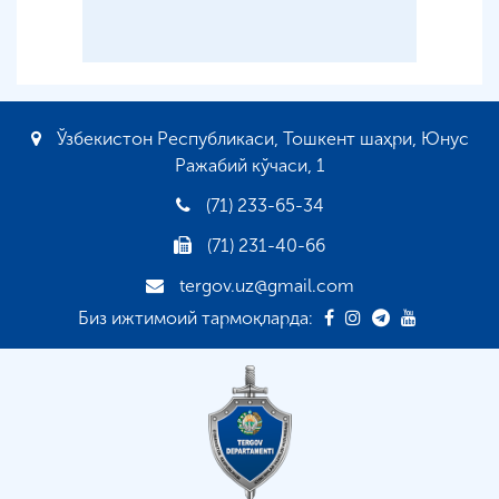
Ўзбекистон Республикаси, Тошкент шаҳри, Юнус
Ражабий кўчаси, 1
(71) 233-65-34
(71) 231-40-66
tergov.uz@gmail.com
Биз ижтимоий тармоқларда: