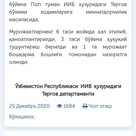
бўйича Поп туман ИИБ ҳузуридаги Тергов
бўлими ходимларига миннатдорчилик
масаласида,
Мурожаатларнинг 6 таси жойида ҳал этилиб,
қаноатлантирилди, 3 таси бўйича ҳуқуқий
тушунтириш берилди ва 1 та мурожаат
бошқарма бошлиғи томонидан назоратга
олинди.
Ўзбекистон Республикаси ИИВ ҳузуридаги
Тергов департаменти
25 Декабрь 2020
1684
Чоп этиш
Бўлишмоқ :