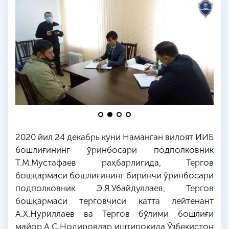
2020 йил 24 декабрь куни Наманган вилоят ИИБ
бошлиғининг ўринбосари подполковник
Т.М.Мустафаев раҳбарлигида, Тергов
бошқармаси бошлиғининг биринчи ўринбосари
подполковник Э.Я.Убайдуллаев, Тергов
бошқармаси терговчиси катта лейтенант
А.Х.Нуриллаев ва Тергов бўлими бошлиғи
майор А.С.Нодировлар иштирокида Ўзбекистон