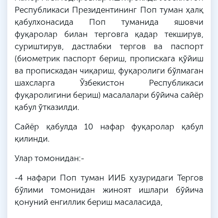
Республикаси Президентининг Поп туман ҳалқ
қабулхонасида Поп туманида яшовчи
фуқаролар билан терговга қадар текширув,
суриштирув, дастлабки тергов ва паспорт
(биометрик паспорт бериш, пропискага қўйиш
ва пропискадан чиқариш, фуқаролиги бўлмаган
шахсларга Ўзбекистон Республикаси
фуқаролигини бериш) масалалари бўйича сайёр
қабул ўтказилди.
Сайёр қабулда 10 нафар фуқаролар қабул
қилинди.
Улар томонидан:-
-4 нафари Поп туман ИИБ ҳузуридаги Тергов
бўлими томонидан жиноят ишлари бўйича
қонуний енгиллик бериш масаласида,