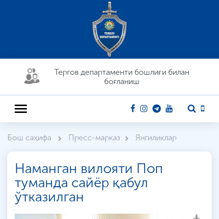
Тергов департaменти бошлиғи билан
боғланиш
Бош саҳифа
Пресс-марказ
Янгиликлар
Наманган вилояти Поп
туманда сайёр қабул
ўтказилган