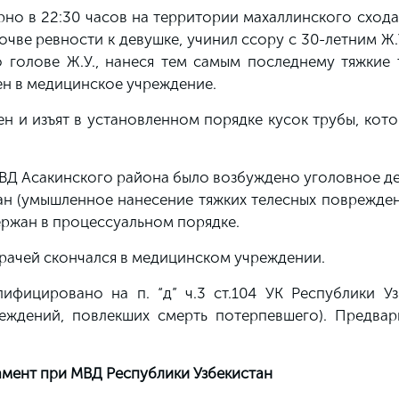
рно в 22:30 часов на территории махаллинского сход
очве ревности к девушке, учинил ссору с 30-летним Ж.У
 голове Ж.У., нанеся тем самым последнему тяжкие 
лен в медицинское учреждение.
 и изъят в установленном порядке кусок трубы, кото
Д Асакинского района было возбуждено уголовное дел
ан (умышленное нанесение тяжких телесных поврежден
ержан в процессуальном порядке.
 врачей скончался в медицинском учреждении.
ифицировано на п. “д” ч.3 ст.104 УК Республики Уз
еждений, повлекших смерть потерпевшего). Предвар
мент при МВД Республики Узбекистан