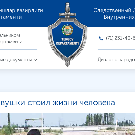
ишлар вазирлиги
Следственный 
ртаменти
Внутренних
альником
(71) 231-40-
артамента
ые документы
Диалог с народ
евушки стоил жизни человека