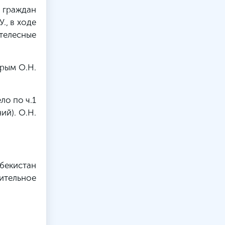
а граждан
., в ходе
телесные
рым О.Н.
о по ч.1
ий). О.Н.
бекистан
ительное