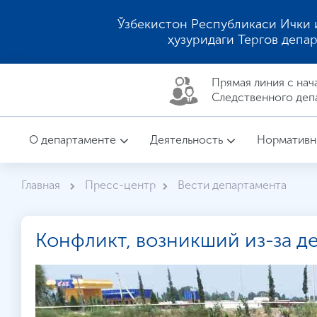
Ўзбекистон Республикаси Ички 
ҳузуридаги Тергов депа
Прямая линия c нач
Следственного деп
О департаменте
Деятельность
Нормативн
Главная
Пресс-центр
Вести департамента
Конфликт, возникший из-за д