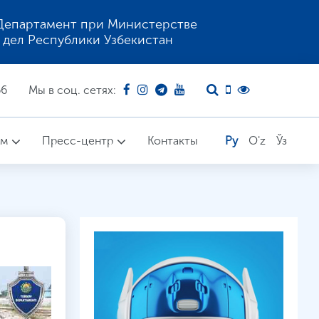
Департамент при Министерстве
 дел Республики Узбекистан
66
Мы в соц. сетях:
ом
Пресс-центр
Контакты
Ру
O'z
Ўз