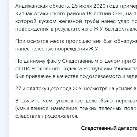
Андижанская область. 25 июля 2020 года приме
Кипчак Асакинского района 18-летний О.Н., на п
которой куском железной трубы нанес удар по
повреждения, в результате чего Ж.У. был достав
При осмотре места происшествия был обнаружен
нанес телесные повреждения Ж.У.
По данному факту Следственным отделом при ОВ
ст.104 Уголовного кодекса Республики Узбекист
был привлечен в качестве подозреваемого и зад
27 июля текущего года Ж.У. несмотря на усилия
В связи с чем, уголовное дело было переквал
(умышленное нанесение тяжких телесных повр
следствие продолжается.
Следственный департа