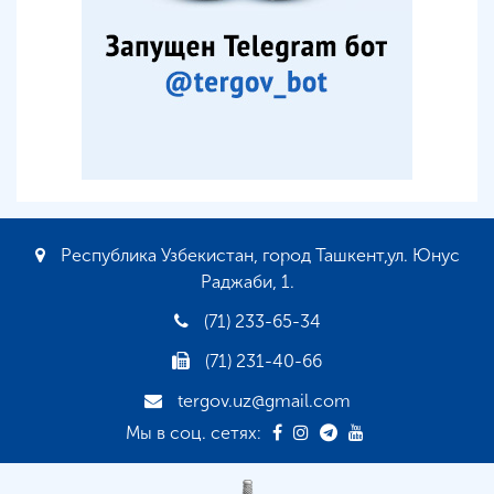
Республика Узбекистан, город Ташкент,ул. Юнус
Раджаби, 1.
(71) 233-65-34
(71) 231-40-66
tergov.uz@gmail.com
Мы в соц. сетях: