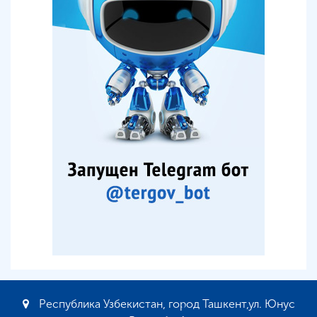
Республика Узбекистан, город Ташкент,ул. Юнус