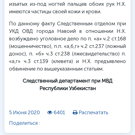
изъятых из-под ногтей пальцев обоих рук Н.Х.
имеются частицы своей кожи и крови.
По данному факту Следственным отделом при
УКД ОВД города Навоий в отношении Н.Х.
возбуждено уголовное дело по п. «а» ч.2 ст.168
(мошенничество), п.п. «а,б,г» ч.2 ст.237 (ложный
донос), п. «б» ч.3 ст.238 (лжесвидетельство) п.
«а,г» ч.3 ст.139 (клевета) и Н.Х. предъявлено
обвинение по вышеуказанным статьям.
Следственный департамент при МВД
Республики Узбекистан
5 Июня 2020
6401
Распечатать
Поделиться :