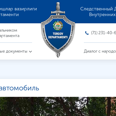
ишлар вазирлиги
Следственный 
ртаменти
Внутренних
альником
(71) 231-40-
артамента
ые документы
Диалог с народ
 автомобиль