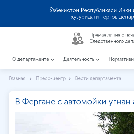
Ўзбекистон Республикаси Ички 
ҳузуридаги Тергов депа
Прямая линия c нач
Следственного деп
О департаменте
Деятельность
Нормативн
Главная
Пресс-центр
Вести департамента
В Фергане с автомойки угнан