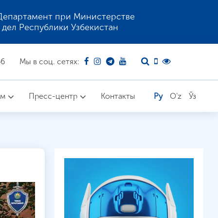
Департамент при Министерстве
 дел Республики Узбекистан
66
Мы в соц. сетях:
ом
Пресс-центр
Контакты
Ру
O'z
Ўз