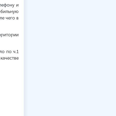
елефону и
мобильную
е чего в
рритории
о по ч.1
 качестве