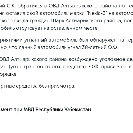
ний С.К. обратился в ОВД Алтыарыкского района по т
ня оставил свой автомобиль марки “Nexia-3” на авто
кого схода граждан Шарк Алтыарыкского района, посл
мобиль отсутсвует на оставленном месте.
иятиями угнанный автомобиль был обнаружен на те
но, что данный автомобиль угнал 38-летний О.Ф.
ОВД Алтыарыкского района возбуждено уголовное дел
ан (угон транспортного средства). О.Ф. привлечен в
орядке.
ртные средства без присмотра.
мент при МВД Республики Узбекистан