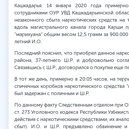
Кашкадарья. 14 января 2020 года примерн
сотрудниками ОУР УВД Кашкадарьинской облас
незаконного сбыта наркотических средств на
вдоль магистрального канала города Карши п
“марихуана” общим весом 12,5 грамм за 900.00
летний И.О.
Последний пояснил, что приобрел данное нарко
района, 37-летнего Ш.Р. и добровольно согл
Связавшись с Ш.Р., договорился о покупке еще п
В тот же день, примерно в 20:05 часов, на тер
спичечных коробков наркотического средства “
был задержан с поличным и Ш.Р.
По данному факту Следственным отделом при О
ст. 273 Уголовного кодекса Республики Узбекис
действия с наркотическими средствами, их анал
сбыт). И.О. и Ш.Р. предъявлено обвинение и