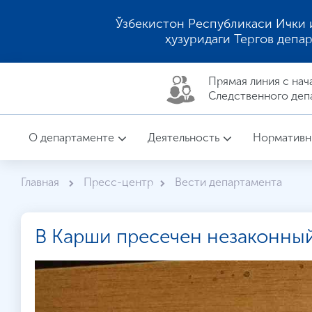
Ўзбекистон Республикаси Ички 
ҳузуридаги Тергов депа
Прямая линия c нач
Следственного деп
О департаменте
Деятельность
Нормативн
Главная
Пресс-центр
Вести департамента
В Карши пресечен незаконный