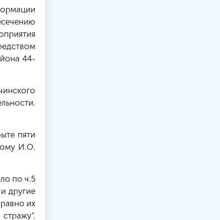
формации
есечению
оприятия
редством
айона 44-
чинского
льности.
быте пяти
ому И.О.
о по ч.5
 и другие
 равно их
стражу”.