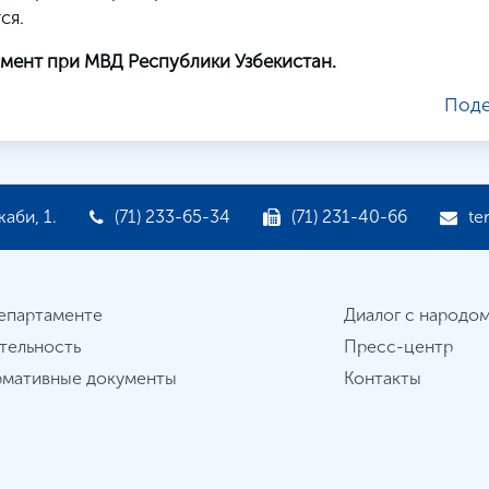
ся.
мент при МВД Республики Узбекистан.
Поде
аби, 1.
(71) 233-65-34
(71) 231-40-66
te
епартаменте
Диалог с народо
тельность
Пресс-центр
мативные документы
Контакты