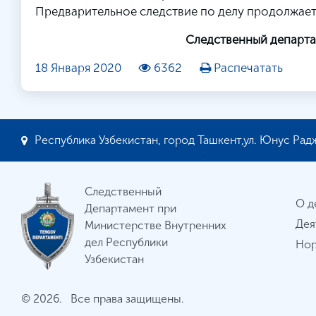
Предварительное следствие по делу продолжает
Следственный департа
18 Января 2020
6362
Распечатать
Республика Узбекистан, город Ташкент,ул. Юнус Радж
Следственный
О д
Департамент при
Дея
Министерстве Внутренних
дел Республики
Нор
Узбекистан
© 2026. Все права защищены.