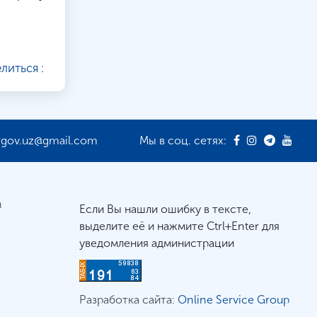
литься :
rgov.uz@gmail.com
Мы в соц. сетях:
м
Если Вы нашли ошибку в тексте,
выделите её и нажмите Ctrl+Enter для
уведомления администрации
Разработка сайта:
Online Service Group