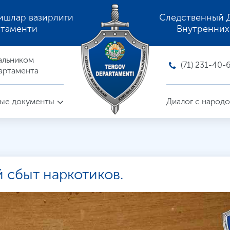
ишлар вазирлиги
Следственный 
ртаменти
Внутренних
альником
(71) 231-40-
артамента
ые документы
Диалог с народ
 сбыт наркотиков.