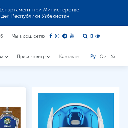
Департамент при Министерстве
 дел Республики Узбекистан
66
Мы в соц. сетях:
ом
Пресс-центр
Контакты
Ру
O'z
Ўз