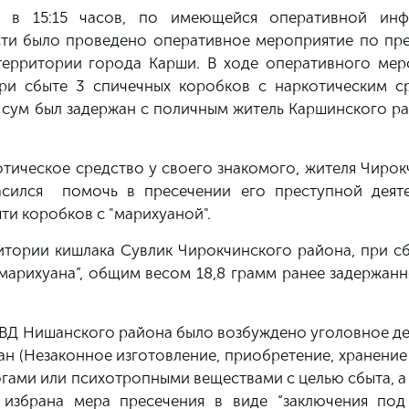
о в 15:15 часов, по имеющейся оперативной ин
ти было проведено оперативное мероприятие по пр
 территории города Карши. В ходе оперативного мер
ри сбыте 3 спичечных коробков с наркотическим с
0 сум был задержан с поличным житель Каршинского р
тическое средство у своего знакомого, жителя Чирок
асился помочь в пресечении его преступной деяте
яти коробков с "марихуаной".
ритории кишлака Сувлик Чирокчинского района, при с
марихуана”, общим весом 18,8 грамм ранее задержанн
ВД Нишанского района было возбуждено уголовное дел
тан (Незаконное изготовление, приобретение, хранение
огами или психотропными веществами с целью сбыта, а
 избрана мера пресечения в виде “заключения под 