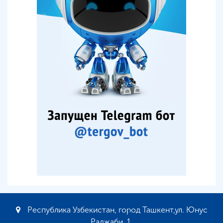
Республика Узбекистан, город Ташкент,ул. Юнус
Раджаби, 1.