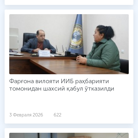
Фарғона вилояти ИИБ раҳбарияти
томонидан шахсий қабул ўтказилди
3 Февраля 2026
622