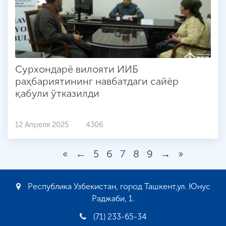
Сурхондарё вилояти ИИБ
раҳбариятининг навбатдаги сайёр
қабули ўтказилди
12 Апреля 2025
4306
«
←
5
6
7
8
9
→
»
Республика Узбекистан, город Ташкент,ул. Юнус
Раджаби, 1.
(71) 233-65-34