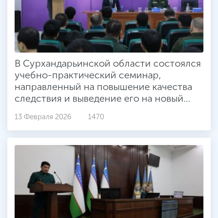
В Сурхандарьинской области состоялся
учебно-практический семинар,
направленный на повышение качества
следствия и выведение его на новый
уровень, а также на совершенствование
13 Февраля 2026
1470
знаний и профессиональных навыков
сотрудников следственных
подразделений органов внутренних дел
и прокуратуры