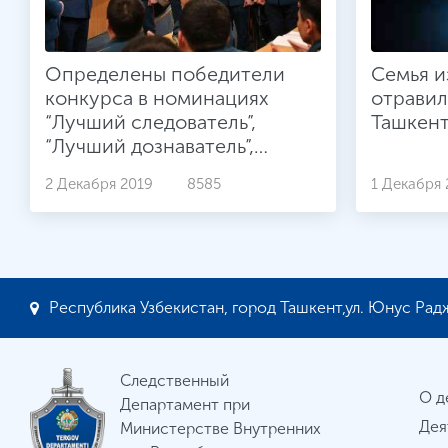
Определены победители
Семья и
конкурса в номинациях
отравил
“Лучший следователь”,
Ташкент
“Лучший дознаватель”,
“Лучшая следственная
2 Декабря 2019
8585
1 Декабря 
команда”, проведенного
среди следователей и
дознавателей, несущих
службу в нижестоящих
звеньях Следственного
Республика Узбекистан, город Ташкент,ул. Юнус Радж
департамента при МВД
Республики Узбекистан.
Следственный
О д
Департамент при
Дея
Министерстве Внутренних