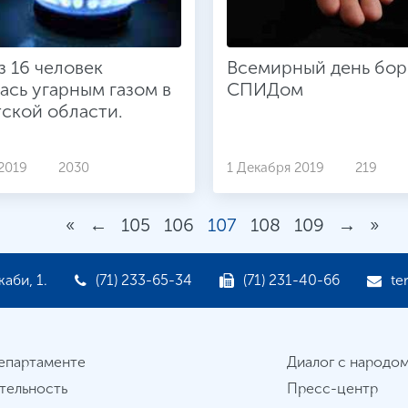
з 16 человек
Всемирный день бор
ась угарным газом в
СПИДом
ской области.
2019
2030
1 Декабря 2019
219
«
←
105
106
107
108
109
→
»
аби, 1.
(71) 233-65-34
(71) 231-40-66
te
епартаменте
Диалог с народо
тельность
Пресс-центр