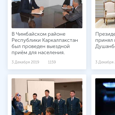
В Чимбайском районе
Президе
Республики Каркалпакстан
принял 
был проведен выездной
Душанб
приём для населения.
3 Декабря 2019
1159
3 Декабря