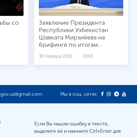
ьбы со
Заявление Президента
Республики Узбекистан
Шавката Мирзиёева на
брифинге по итогам
Консультативной встречи
30 Ноября 2019
1093
глав государств
Центральной Азии
rgov.uz@gmail.com
Мы в соц. сетях:
м
Если Вы нашли ошибку в тексте,
выделите её и нажмите Ctrl+Enter для