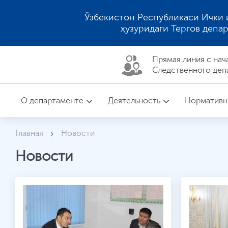
Ўзбекистон Республикаси Ички 
ҳузуридаги Тергов депа
Прямая линия c нач
Следственного деп
О департаменте
Деятельность
Нормативн
Главная
Новости
Новости