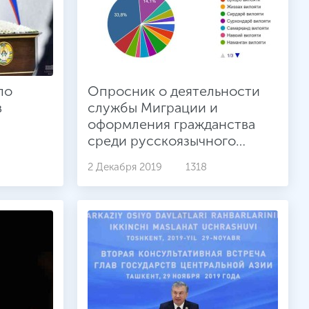
по
Опросник о деятельности
в
службы Миграции и
оформления гражданства
среди русскоязычного
населения.
2 Декабря 2019
1318