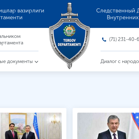
ишлар вазирлиги
Следственный 
ртаменти
Внутренних
альником
(71) 231-40-
артамента
ые документы
Диалог с народ