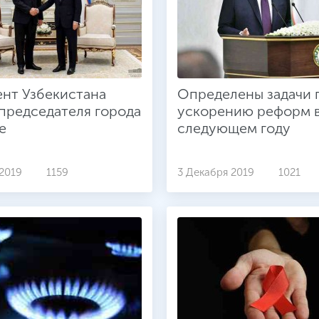
нт Узбекистана
Определены задачи 
председателя города
ускорению реформ 
е
следующем году
 2019
1159
3 Декабря 2019
1021