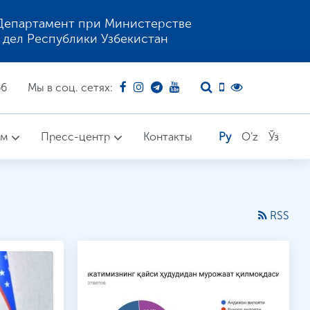
Департамент при Министерстве
 дел Республики Узбекистан
66
Мы в соц. сетях:
ом
Пресс-центр
Контакты
Ру
O'z
Ўз
RSS