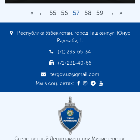
«
←
55
56
57
58
59
→
»
Республика Узбекистан, город Ташкент,ул. Юнус
Раджаби, 1.
(71) 233-65-34
(71) 231-40-66
tergov.uz@gmail.com
Мы в соц. сетях:
Следственный Департамент при Министерстве