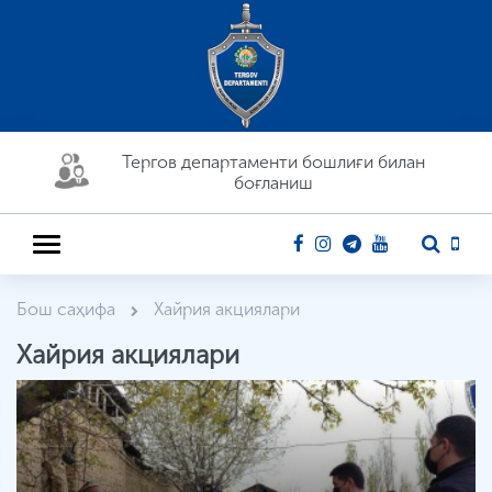
Тергов департaменти бошлиғи билан
боғланиш
Бош саҳифа
Хайрия акциялари
Хайрия акциялари