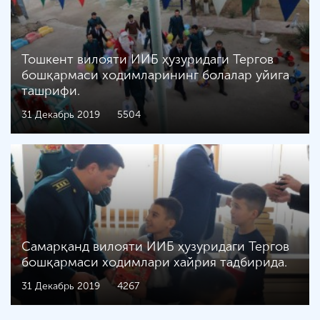
Тошкент вилояти ИИБ ҳузуридаги Тергов
бошқармаси ходимларининг болалар уйига
ташрифи.
31 Декабрь 2019
5504
Самарқанд вилояти ИИБ ҳузуридаги Тергов
бошқармаси ходимлари хайрия тадбирида.
31 Декабрь 2019
4267