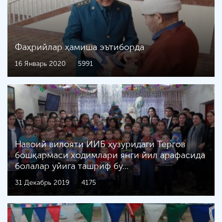
Фаҳрийлар ҳамиша эътиборда
16 Январь 2020
5991
Навоий вилояти ИИБ ҳузуридаги Тергов
бошқармаси ходимлари янги йил арафасида
болалар уйига ташриф бу…
31 Декабрь 2019
4175