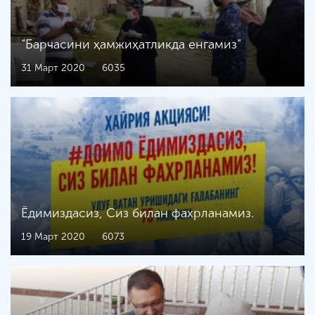
“Барчасини ҳамжиҳатликда енгамиз”
31 Март 2020
6035
Ёдимиздасиз, Сиз билан фахрланамиз.
19 Март 2020
6073