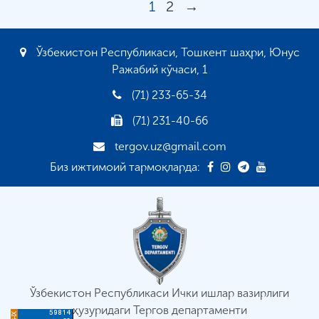
1
2
→
Ўзбекистон Республикаси, Тошкент шаҳри, Юнус
Ражабий кўчаси, 1
(71) 233-65-34
(71) 231-40-66
tergov.uz@gmail.com
Биз ижтимоий тармоқларда:
Ўзбекистон Республикаси Ички ишлар вазирлиги
ҳузуридаги Тергов департаменти