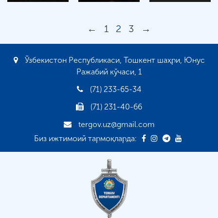
←
1
2
3
→
Ўзбекистон Республикаси, Тошкент шаҳри, Юнус
Ражабий кўчаси, 1
(71) 233-65-34
(71) 231-40-66
tergov.uz@gmail.com
Биз ижтимоий тармоқларда: