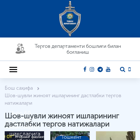
Тергов департaменти бошлиғи билан
боғланиш
Бош саҳифа
Шов-шувли жиноят ишларининг дастлабки тергов
натижалари
"Avto 60
Шов-шувли жиноят ишларининг
oy" МЧЖ
дастлабки тергов натижалари
мансабдор
шахсларига
Тошкент