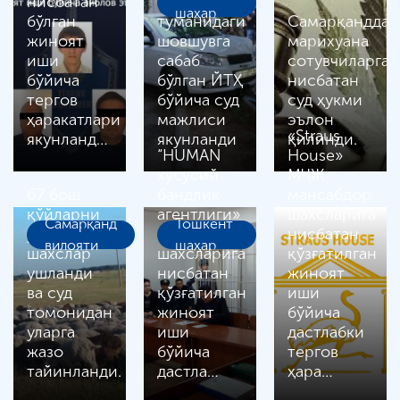
нисбатан
Юнусобод
шаҳар
бўлган
туманидаги
Самарқандда
жиноят
шовшувга
марихуана
иши
сабаб
сотувчиларга
бўйича
бўлган ЙТҲ
нисбатан
тергов
бўйича суд
суд ҳукми
ҳаракатлари
мажлиси
эълон
«Straus
якунланд…
якунланди
қилинди.
“HUMAN
House»
хусусий
МЧЖ
67 бош
бандлик
мансабдор
қўйларни
агентлиги»
шахсларига
Самарқанд
Тошкент
ўғирлаган
мансабдор
нисбатан
вилояти
шаҳар
шахслар
шахсларига
қўзғатилган
ушланди
нисбатан
жиноят
ва суд
қўзғатилган
иши
томонидан
жиноят
бўйича
уларга
иши
дастлабки
жазо
бўйича
тергов
тайинланди.
дастла…
ҳара…