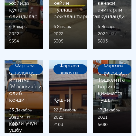
жойида
кейин
кечаси
қўлга
пуллаш
ачинарли
олиндилар
режалаштирилган
якунланди
6 Январь
6 Январь
5 Январь
2022
2022
2022
5554
5305
5803
Фарғона
Фарғона
Фарғона
Фарғонада
вилояти
вилояти
Фарғонадан
вилояти
йигитча
Тошкентга
“Москвич”ни
бориш
олиб
қимматга
қочди
Қўшни
тушди
23 Декабрь
22 Декабрь
17 Декабрь
"Акамни
2021
2021
2021
қарзи учун
5678
2103
5680
ушбу