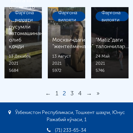
"Волга"ни
олинг - 16
Фарғона
Фарғона
Фарғона
ёшли шахс
Газ-3102
вилояти
вилояти
вилояти
русумли
автомашинани
олиб
Москвичдаги
“Matiz”даги
қочди
“жентелменлар”
талончилар...
13 Декабрь
13 Август
24 Май
2021
2021
2021
5684
5972
5746
←
1
2
3
4
→
»
Ўзбекистон Республикаси, Тошкент шаҳри, Юнус
Ражабий кўчаси, 1
(71) 233-65-34