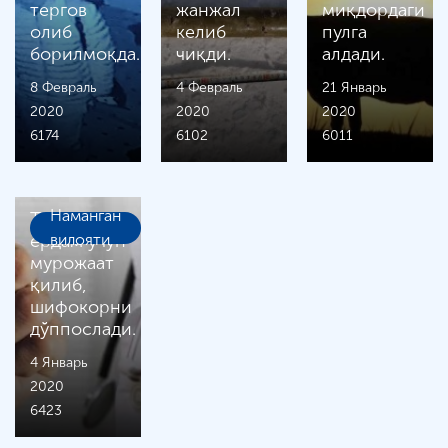
тергов
жанжал
миқдордаги
олиб
келиб
пулга
борилмоқда.
чиқди.
алдади.
8 Февраль
4 Февраль
21 Январь
2020
2020
2020
6174
6102
6011
Наманган
Тиббий
ёрдам учун
вилояти
мурожаат
қилиб,
шифокорни
дўппослади.
4 Январь
2020
6423