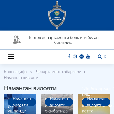
Тергов департaменти бошлиғи билан
боғланиш
Бош саҳифа
Департамент хабарлари
Наманган вилояти
Наманган вилояти
“Ишбилармон”
киши
Наманган
Наманган
Наманган
“Playstation”
Янгиқўрғонда
ўзининг
ўғриси
вилояти
ичкилик
вилояти
қишлоқдошла
вилояти
ушланди,
оқибатида
катта