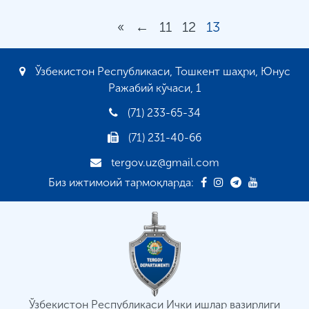
«
←
11
12
13
Ўзбекистон Республикаси, Тошкент шаҳри, Юнус
Ражабий кўчаси, 1
(71) 233-65-34
(71) 231-40-66
tergov.uz@gmail.com
Биз ижтимоий тармоқларда:
Ўзбекистон Республикаси Ички ишлар вазирлиги