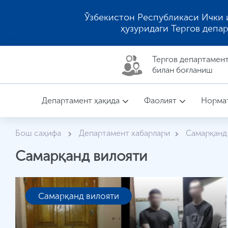
Ўзбекистон Республикаси Ички 
ҳузуридаги Тергов депа
Тергов департaмен
билан боғланиш
Департамент ҳақида
Фаолият
Нормат
Бош саҳифа
Департамент хабарлари
Самарқанд
Самарқанд вилояти
Самарқанд вилояти