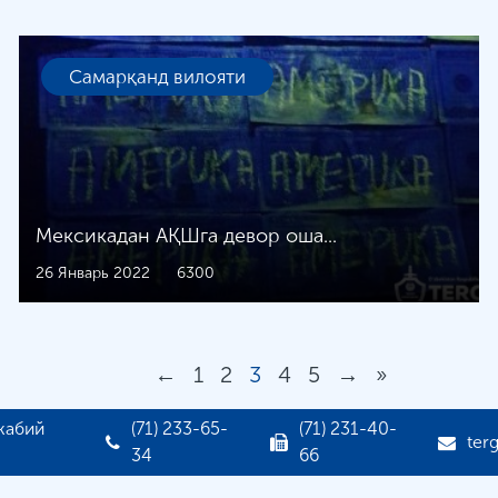
Самарқанд вилояти
Мексикадан АҚШга девор оша...
26 Январь 2022
6300
←
1
2
3
4
5
→
»
жабий
(71) 233-65-
(71) 231-40-
ter
34
66