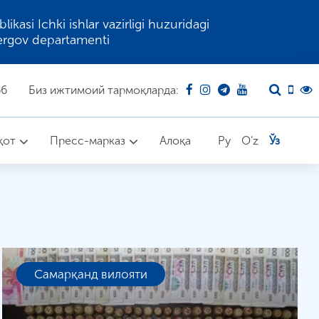
kasi Ichki ishlar vazirligi huzuridagi
ergov departamenti
66
Биз ижтимоий тармоқларда:
қот
Пресс-марказ
Алоқа
Ру
O'z
Ўз
Самарқанд вилояти