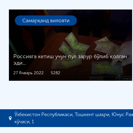
Самарқанд вилояти
Россияга кетиш учун пул зарур бўлиб қолган
эди...
27 Январь 2022
5282
Ўзбекистон Республикаси, Тошкент шаҳри, Юнус Ра
кўчаси, 1