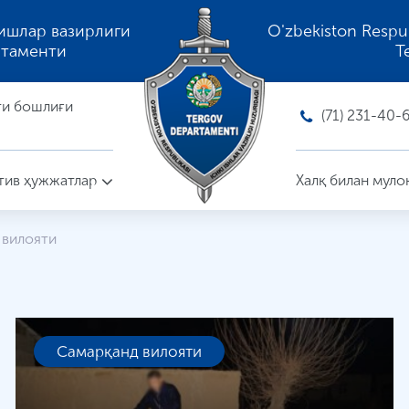
ишлар вазирлиги
O'zbekiston Respubli
ртаменти
T
ти бошлиғи
(71) 231-40-
ив ҳужжатлар
Халқ билан муло
 вилояти
Самарқанд вилояти