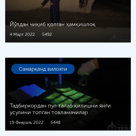
Йўлдан чиқиб қолган ҳамқишлоқ
4 Март 2022
5492
Самарқанд вилояти
Тадбиркордан пул талаб қилишни янги
усулини топган товламачилар
19 Февраль 2022
5448