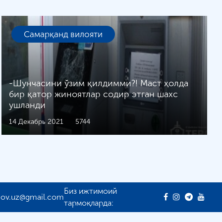
Самарқанд вилояти
-Шунчасини ўзим қилдимми?! Маст ҳолда
бир қатор жиноятлар содир этган шахс
ушланди
14 Декабрь 2021
5744
Биз ижтимоий
gov.uz@gmail.com
тармоқларда: