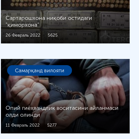
Сартарошхона ниқоби остидаги
"қиморхона"
26 Февраль 2022
5625
Самарқанд вилояти
Опий гиёҳвандлик воситасини айланмаси
олди олинди
11 Февраль 2022
5277