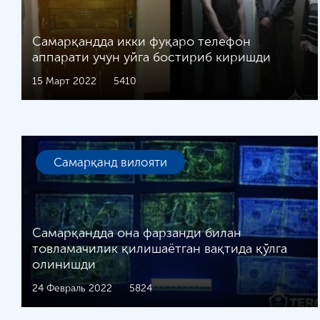
Самарқандда икки фуқаро телефон
аппарати учун уйга бостириб киришди
15 Март 2022
5410
Самарқанд вилояти
Самарқандда она фарзанди билан
товламачилик қилишаётган вақтида қўлга
олинишди
24 Февраль 2022
5824