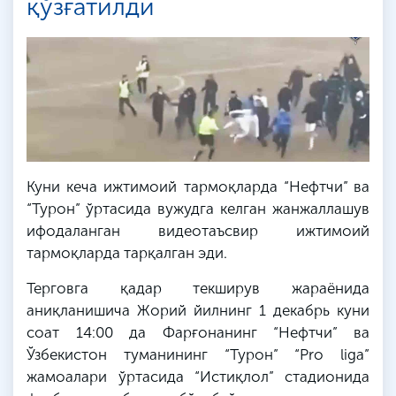
қўзғатилди
Куни кеча ижтимоий тармоқларда “Нефтчи” ва
“Турон” ўртасида вужудга келган жанжаллашув
ифодаланган видеотаъсвир ижтимоий
тармоқларда тарқалган эди.
Терговга қадар текширув жараёнида
аниқланишича Жорий йилнинг 1 декабрь куни
соат 14:00 да Фарғонанинг “Нефтчи” ва
Ўзбекистон туманининг “Турон” “Pro liga”
жамоалари ўртасида “Истиқлол” стадионида