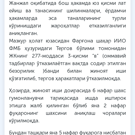
Жанжал оқибатида бош ҳакамда юз қисми лат
ейиш ва танасининг шилинмалари, ёрдамчи
ҳакамларда эса таналарининг турли
кўринишдаги жароҳатлар етказилганлиги
аниқланган.
Мазкур ҳолат юзасидан Фарғона шаҳар ИИО
ФМБ ҳузуридаги Тергов бўлими томонидан
ЖКнинг 277-моддаси 3-қисми “в” (оммавий
тадбирлар ўтказилаётган вақтда содир этилган
безорилик )банди билан жиноят иши
қўзғатилиб, тергов ҳаракатлари ўтказилмоқда.
Ҳозирда, жиноят иши доирасида 6 нафар шахс
гумонланувчи тариқасида ишда иштирок
этишга жалб қилинган бўлиб яна 2 нафар
фуқаронинг шахсини аниқлаш чоралари
кўрилмоқда.
Бундан ташқари яна 5 нафар фуқарога нисбатан