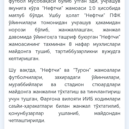
футбол мусобақаси бўлиб ўтган эди, учрашув
якунига кўра “Нефтчи” жамоаси 1:0 ҳисобида
мағлуб бўлди. Ушбу ҳолат “Нефтчи” ПФК
ўйинчилари томонидан учрашув ҳакамидан
норози бўлиб, жанжаллашган, жанжал
давомида ўйингоҳга ташриф буюрган “Нефтчи”
жамоасининг тахминан 8 нафар мухлислари
майдонга тушиб, тартиббузарликни вужудга
келтиришган.
Шу вақтда, “Нефтчи” ва “Турон” жамоалари
футболчилари, захирадаги ўйинчилари,
мураббийлари ва стадион стюардлари
майдонга жанжални тўхтатиш ва тинчлантириш
учун тушган, Фарғона вилояти ИИБ ходимлари
саъйи-ҳаракатлари билан жанжал тўхтатилиб,
қонунбузарлар ушланиб, майдондан
четлаштирилди.