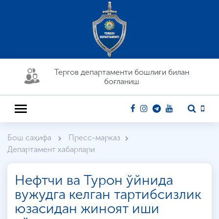
Тергов департaменти бошлиғи билан
боғланиш
Бош саҳифа
Пресс-марказ
Департамент хабарлари
Нефтчи ва Турон ўйнида
вужудга келган тартибсизлик
юзасидан жиноят иши