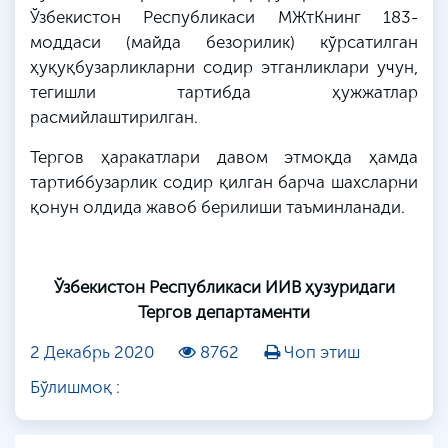
Ўзбекистон Республикаси МЖтКнинг 183-
моддаси (майда безорилик) кўрсатилган
ҳуқуқбузарликларни содир этганликлари учун,
тегишли тартибда ҳужжатлар
расмийлаштирилган.
Тергов ҳаракатлари давом этмоқда ҳамда
тартиббузарлик содир қилган барча шахсларни
қонун олдида жавоб берилиши таъминланади.
Ўзбекистон Республикаси ИИВ ҳузуридаги
Тергов департаменти
2 Декабрь 2020
8762
Чоп этиш
Бўлишмоқ :