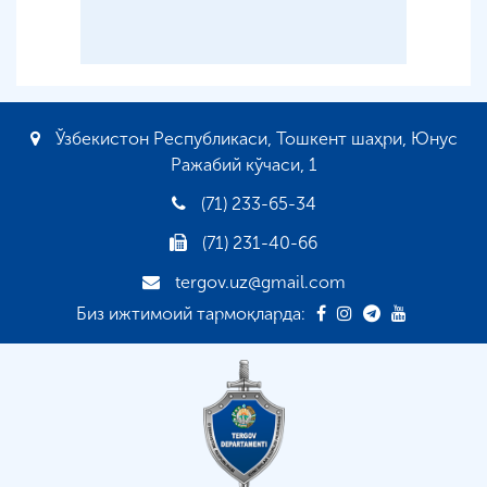
Ўзбекистон Республикаси, Тошкент шаҳри, Юнус
Ражабий кўчаси, 1
(71) 233-65-34
(71) 231-40-66
tergov.uz@gmail.com
Биз ижтимоий тармоқларда: